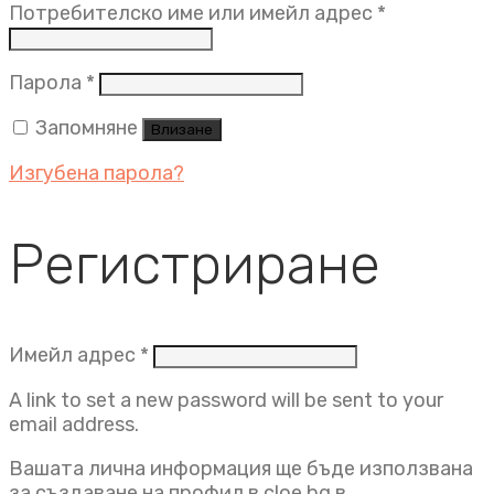
Задължит
Потребителско име или имейл адрес
*
Задължително
Парола
*
Запомняне
Влизане
Изгубена парола?
Регистриране
Задължително
Имейл адрес
*
A link to set a new password will be sent to your
email address.
Вашата лична информация ще бъде използвана
за създаване на профил в cloe.bg в