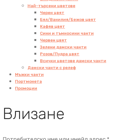
Най-търсени цветове
Черен цвят
Бял/Ванилия/Бежов цвят
Кафяв цвят
Сини и тъмносини чанти
Червен цвят
Зелени дамски чанти
Розов/Пудра цвят
Всички цветове дамски чанти
Дамски чанти с релеф
Мъжки чанти
Портмонета
Промоции
Влизане
Задължит
Потребителско име или имейл адрес
*