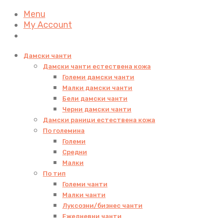
Menu
My Account
Дамски чанти
Дамски чанти естествена кожа
Големи дамски чанти
Малки дамски чанти
Бели дамски чанти
Черни дамски чанти
Дамски раници естествена кожа
По големина
Големи
Средни
Малки
По тип
Големи чанти
Малки чанти
Луксозни/бизнес чанти
Ежедневни чанти