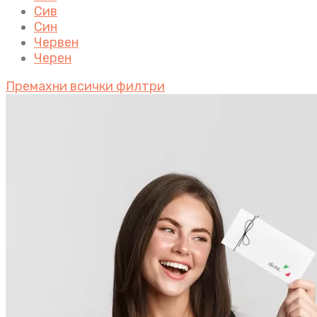
Сив
Син
Червен
Черен
Премахни всички филтри