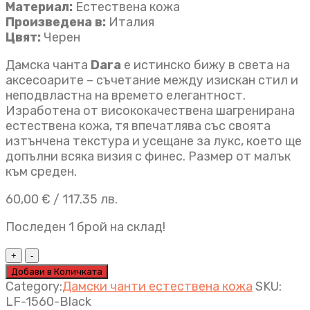
Материал:
Естествена кожа
Произведена в:
Италия
Цвят:
Черен
Дамска чанта
Dara
е истинско бижу в света на
аксесоарите – съчетание между изискан стил и
неподвластна на времето елегантност.
Изработена от висококачествена шагренирана
естествена кожа, тя впечатлява със своята
изтънчена текстура и усещане за лукс, което ще
допълни всяка визия с финес. Размер от малък
към среден.
60,00
€
/ 117.35 лв.
Последен 1 брой на склад!
Дамска
чанта
Добави в Количката
Dara
Category:
Дамски чанти естествена кожа
SKU:
черно
LF-1560-Black