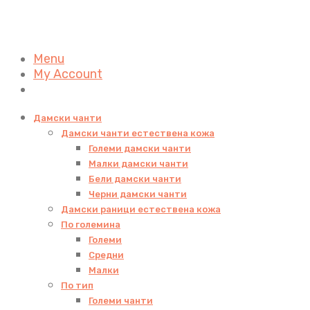
Menu
My Account
Дамски чанти
Дамски чанти естествена кожа
Големи дамски чанти
Малки дамски чанти
Бели дамски чанти
Черни дамски чанти
Дамски раници естествена кожа
По големина
Големи
Средни
Малки
По тип
Големи чанти