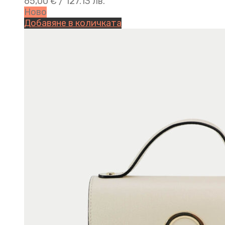
65,00
€
/ 127.13 лв.
Ново
Добавяне в количката