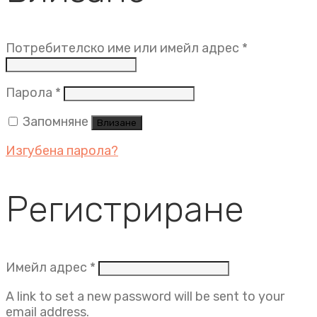
Задължит
Потребителско име или имейл адрес
*
Задължително
Парола
*
Запомняне
Влизане
Изгубена парола?
Регистриране
Задължително
Имейл адрес
*
A link to set a new password will be sent to your
email address.