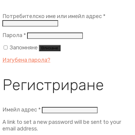
Задължит
Потребителско име или имейл адрес
*
Задължително
Парола
*
Запомняне
Влизане
Изгубена парола?
Регистриране
Задължително
Имейл адрес
*
A link to set a new password will be sent to your
email address.