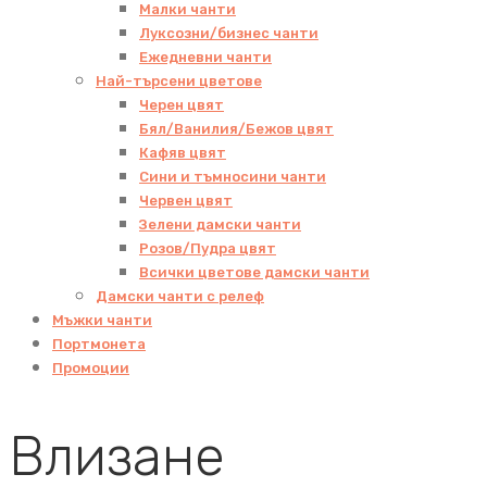
Малки чанти
Луксозни/бизнес чанти
Ежедневни чанти
Най-търсени цветове
Черен цвят
Бял/Ванилия/Бежов цвят
Кафяв цвят
Сини и тъмносини чанти
Червен цвят
Зелени дамски чанти
Розов/Пудра цвят
Всички цветове дамски чанти
Дамски чанти с релеф
Мъжки чанти
Портмонета
Промоции
Влизане