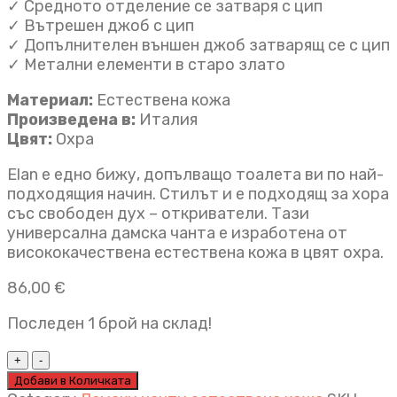
✓ Средното отделение се затваря с цип
✓ Вътрешен джоб с цип
✓ Допълнителен външен джоб затварящ се с цип
✓ Метални елементи в старо злато
Материал:
Естествена кожа
Произведена в:
Италия
Цвят:
Охра
Elan е едно бижу, допълващо тоалета ви по най-
подходящия начин. Стилът и е подходящ за хора
със свободен дух – откриватели. Тази
универсална дамска чанта e изработена от
висококачествена естествена кожа в цвят охра.
86,00
€
Последен 1 брой на склад!
Дамска
чанта
Добави в Количката