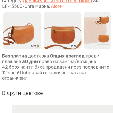
Elan
Category:
Дамски чанти естествена кожа
SKU:
охра
LF-13503-Ohra
Марка:
Alore
quantity
Безплатна
доставка
Опция преглед
преди
плащане
30 дни
право на замяна/връщане
42 броя чанти бяха продадени през последните
12 часа! Побързайте количествата са
ограничени!
В други цветове