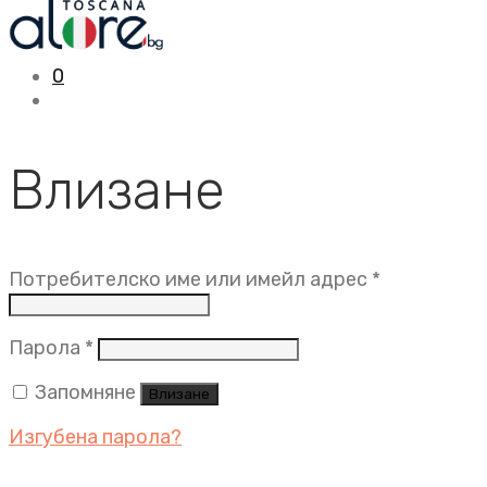
0
Влизане
Задължит
Потребителско име или имейл адрес
*
Задължително
Парола
*
Запомняне
Влизане
Изгубена парола?