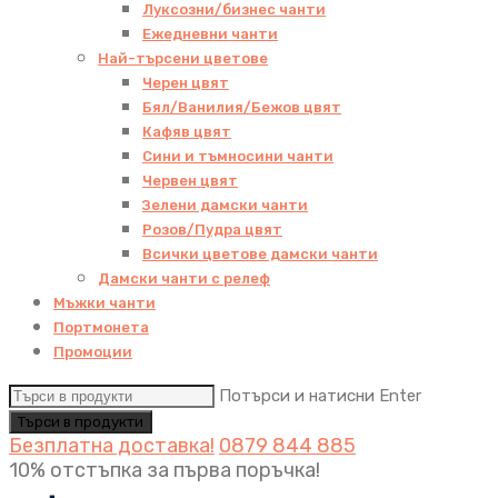
Луксозни/бизнес чанти
Ежедневни чанти
Най-търсени цветове
Черен цвят
Бял/Ванилия/Бежов цвят
Кафяв цвят
Сини и тъмносини чанти
Червен цвят
Зелени дамски чанти
Розов/Пудра цвят
Всички цветове дамски чанти
Дамски чанти с релеф
Мъжки чанти
Портмонета
Промоции
Потърси и натисни Enter
Безплатна доставка!
0879 844 885
10% отстъпка за първа поръчка!