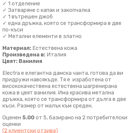
✓ 1 отделение
✓ Затваряне с капак и закопчалка
✓ 1 вътрешен джоб
✓ една дръжка, която се трансформира в две
по-къси
✓ Метални елементи в златно
Материал:
Естествена кожа
Произведена в:
Италия
Цвят: Ванилия
Electra e елегантна дамска чанта, готова да ви
придружи навсякъде. Тя е изработена от
висококачествена естествена шагренирана
кожа в цвят ванилия. Има красива метална
дръжка, която се трансформира от дълга в две
къси. Размер от малък към среден.
Оценен
5.00
от 5, базирано на
2
потребителски
оценки
(
2
клиентски отзива)