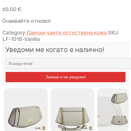
65,00
€
Очаквайте отново!
Category:
Дамски чанти естествена кожа
SKU:
LF-1018-Vanilla
Уведоми ме когато е налично!
Запиши и ме уведоми!