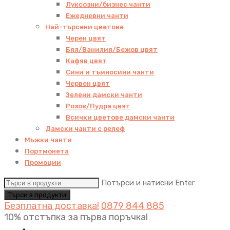
Луксозни/бизнес чанти
Ежедневни чанти
Най-търсени цветове
Черен цвят
Бял/Ванилия/Бежов цвят
Кафяв цвят
Сини и тъмносини чанти
Червен цвят
Зелени дамски чанти
Розов/Пудра цвят
Всички цветове дамски чанти
Дамски чанти с релеф
Мъжки чанти
Портмонета
Промоции
Потърси и натисни Enter
Безплатна доставка!
0879 844 885
10% отстъпка за първа поръчка!