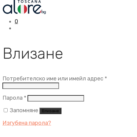
0
Влизане
Задължит
Потребителско име или имейл адрес
*
Задължително
Парола
*
Запомняне
Влизане
Изгубена парола?