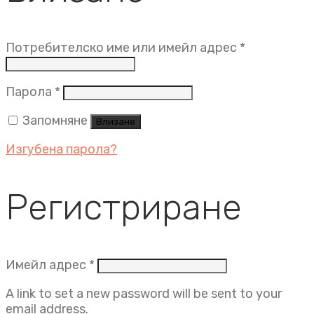
Задължит
Потребителско име или имейл адрес
*
Задължително
Парола
*
Запомняне
Влизане
Изгубена парола?
Регистриране
Задължително
Имейл адрес
*
A link to set a new password will be sent to your
email address.