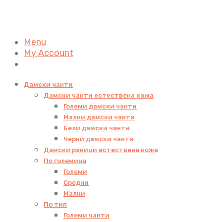
Menu
My Account
Дамски чанти
Дамски чанти естествена кожа
Големи дамски чанти
Малки дамски чанти
Бели дамски чанти
Черни дамски чанти
Дамски раници естествена кожа
По големина
Големи
Средни
Малки
По тип
Големи чанти