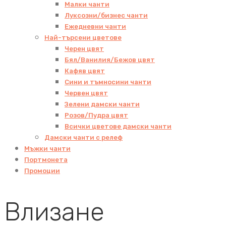
Малки чанти
Луксозни/бизнес чанти
Ежедневни чанти
Най-търсени цветове
Черен цвят
Бял/Ванилия/Бежов цвят
Кафяв цвят
Сини и тъмносини чанти
Червен цвят
Зелени дамски чанти
Розов/Пудра цвят
Всички цветове дамски чанти
Дамски чанти с релеф
Мъжки чанти
Портмонета
Промоции
Влизане