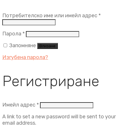
Задължит
Потребителско име или имейл адрес
*
Задължително
Парола
*
Запомняне
Влизане
Изгубена парола?
Регистриране
Задължително
Имейл адрес
*
A link to set a new password will be sent to your
email address.