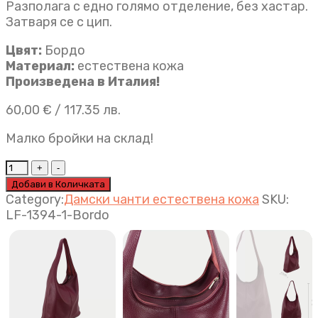
Разполага с едно голямо отделение, без хастар.
Затваря се с цип.
Цвят:
Бордо
Материал:
естествена кожа
Произведена в Италия!
60,00
€
/ 117.35 лв.
Малко бройки на склад!
Италианска
дамска
Добави в Количката
чанта
Category:
Дамски чанти естествена кожа
SKU:
естествена
LF-1394-1-Bordo
кожа
Kapri
цвят
бордо
quantity