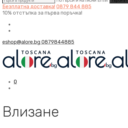
Потърси и натисни Enter
Безплатна доставка!
0879 844 885
10% отстъпка за първа поръчка!
eshop@alore.bg
0879844885
0
Влизане