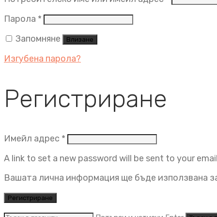
Задължително
Парола
*
Запомняне
Влизане
Изгубена парола?
Регистриране
Задължително
Имейл адрес
*
A link to set a new password will be sent to your emai
Вашата лична информация ще бъде използвана за
Регистриране