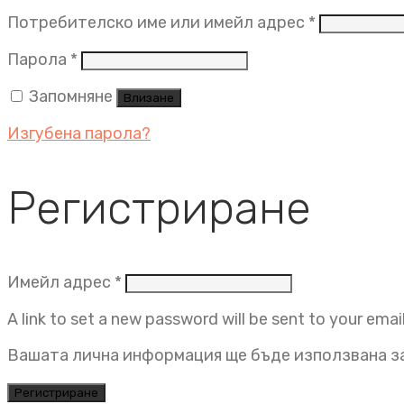
Задължит
Потребителско име или имейл адрес
*
Задължително
Парола
*
Запомняне
Влизане
Изгубена парола?
Регистриране
Задължително
Имейл адрес
*
A link to set a new password will be sent to your emai
Вашата лична информация ще бъде използвана за
Регистриране