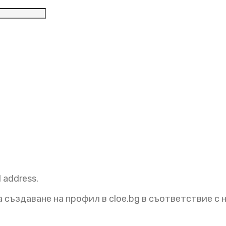
елно
l address.
 създаване на профил в cloe.bg в съответствие с