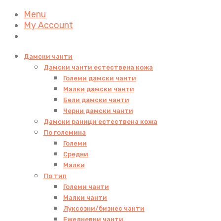
Menu
My Account
Дамски чанти
Дамски чанти естествена кожа
Големи дамски чанти
Малки дамски чанти
Бели дамски чанти
Черни дамски чанти
Дамски раници естествена кожа
По големина
Големи
Средни
Малки
По тип
Големи чанти
Малки чанти
Луксозни/бизнес чанти
Ежедневни чанти