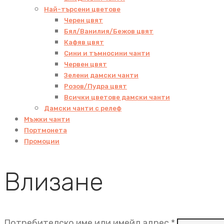
Най-търсени цветове
Черен цвят
Бял/Ванилия/Бежов цвят
Кафяв цвят
Сини и тъмносини чанти
Червен цвят
Зелени дамски чанти
Розов/Пудра цвят
Всички цветове дамски чанти
Дамски чанти с релеф
Мъжки чанти
Портмонета
Промоции
Влизане
Задължит
Потребителско име или имейл адрес
*