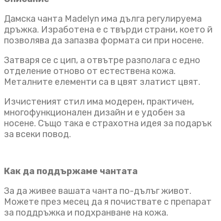
Дамска чанта Madelyn има дълга регулируема
дръжка. Изработена е с твърди страни, което й
позволява да запазва формата си при носене.
Затваря се с цип, а отвътре разполага с едно
отделение отново от естествена кожа.
Металните елементи са в цвят златист цвят.
Изчистеният стил има модерен, практичен,
многофункционален дизайн и е удобен за
носене. Също така е страхотна идея за подарък
за всеки повод.
Как да поддържаме чантата
За да живее вашата чанта по-дълъг живот.
Можете през месец да я почиствате с препарат
за поддръжка и подхранване на кожа.