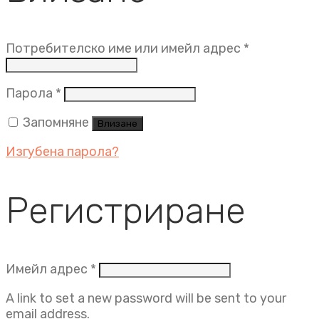
Задължит
Потребителско име или имейл адрес
*
Задължително
Парола
*
Запомняне
Влизане
Изгубена парола?
Регистриране
Задължително
Имейл адрес
*
A link to set a new password will be sent to your
email address.