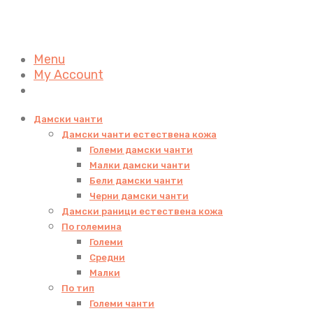
Menu
My Account
Дамски чанти
Дамски чанти естествена кожа
Големи дамски чанти
Малки дамски чанти
Бели дамски чанти
Черни дамски чанти
Дамски раници естествена кожа
По големина
Големи
Средни
Малки
По тип
Големи чанти