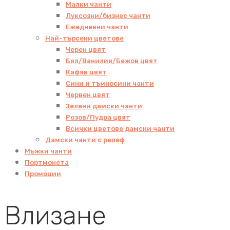
Малки чанти
Луксозни/бизнес чанти
Ежедневни чанти
Най-търсени цветове
Черен цвят
Бял/Ванилия/Бежов цвят
Кафяв цвят
Сини и тъмносини чанти
Червен цвят
Зелени дамски чанти
Розов/Пудра цвят
Всички цветове дамски чанти
Дамски чанти с релеф
Мъжки чанти
Портмонета
Промоции
Влизане