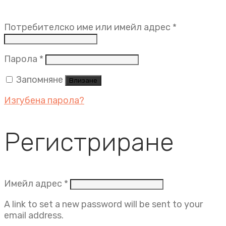
Задължит
Потребителско име или имейл адрес
*
Задължително
Парола
*
Запомняне
Влизане
Изгубена парола?
Регистриране
Задължително
Имейл адрес
*
A link to set a new password will be sent to your
email address.