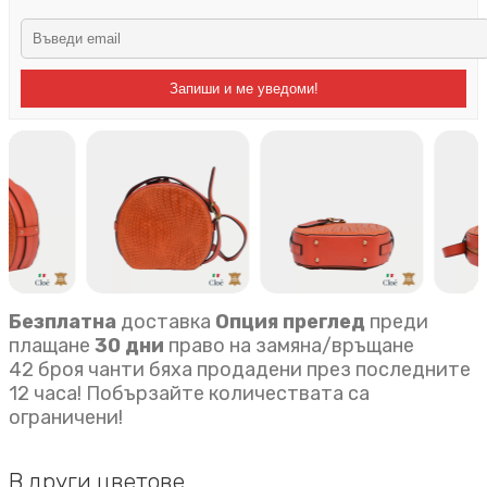
Запиши и ме уведоми!
Безплатна
доставка
Опция преглед
преди
плащане
30 дни
право на замяна/връщане
42 броя чанти бяха продадени през последните
12 часа! Побързайте количествата са
ограничени!
В други цветове