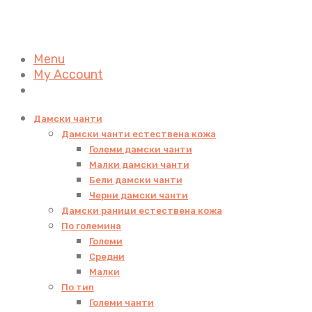
Menu
My Account
Дамски чанти
Дамски чанти естествена кожа
Големи дамски чанти
Малки дамски чанти
Бели дамски чанти
Черни дамски чанти
Дамски раници естествена кожа
По големина
Големи
Средни
Малки
По тип
Големи чанти