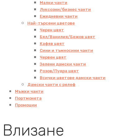
Малки чанти
Луксозни/бизнес чанти
Ежедневни чанти
Най-търсени цветове
Черен цвят
Бял/Ванилия/Бежов цвят
Кафяв цвят
Сини и тъмносини чанти
Червен цвят
Зелени дамски чанти
Розов/Пудра цвят
Всички цветове дамски чанти
Дамски чанти с релеф
Мъжки чанти
Портмонета
Промоции
Влизане