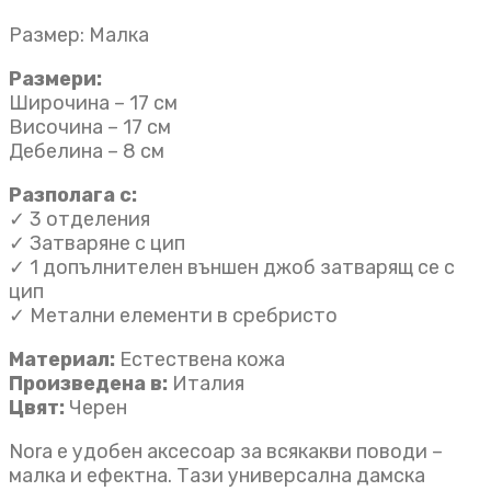
Размер: Малка
Размери:
Широчина – 17 см
Височина – 17 см
Дебелина – 8 см
Разполага с:
✓ 3 отделения
✓ Затваряне с цип
✓ 1 допълнителен външен джоб затварящ се с
цип
✓ Метални елементи в сребристо
Материал:
Естествена кожа
Произведена в:
Италия
Цвят:
Черен
Nora е удобен аксесоар за всякакви поводи –
малка и ефектна. Тази универсална дамска