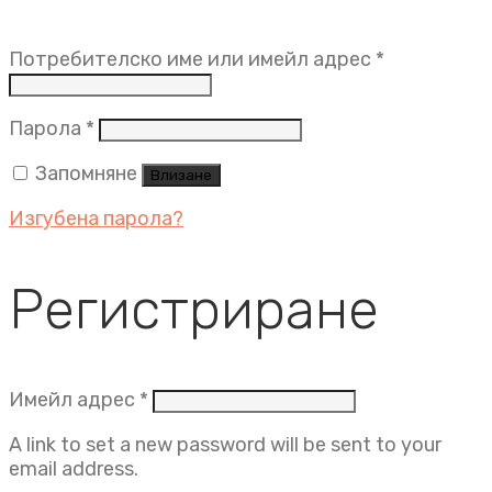
Задължит
Потребителско име или имейл адрес
*
Задължително
Парола
*
Запомняне
Влизане
Изгубена парола?
Регистриране
Задължително
Имейл адрес
*
A link to set a new password will be sent to your
email address.