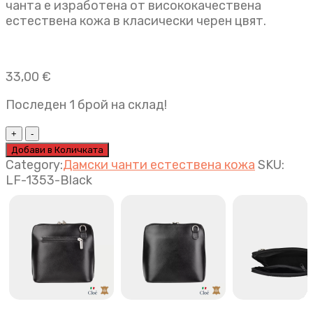
чанта e изработена от висококачествена
естествена кожа в класически черен цвят.
33,00
€
Последен 1 брой на склад!
Дамска
чанта
Добави в Количката
Nora
Category:
Дамски чанти естествена кожа
SKU:
черно
LF-1353-Black
quantity