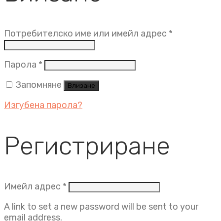
Задължит
Потребителско име или имейл адрес
*
Задължително
Парола
*
Запомняне
Влизане
Изгубена парола?
Регистриране
Задължително
Имейл адрес
*
A link to set a new password will be sent to your
email address.