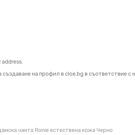
l address.
 създаване на профил в cloe.bg в съответствие с
амска чанта Ronie естествена кожа Черно