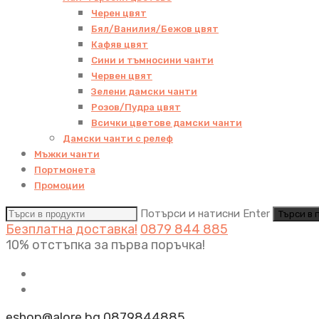
Черен цвят
Бял/Ванилия/Бежов цвят
Кафяв цвят
Сини и тъмносини чанти
Червен цвят
Зелени дамски чанти
Розов/Пудра цвят
Всички цветове дамски чанти
Дамски чанти с релеф
Мъжки чанти
Портмонета
Промоции
Потърси и натисни Enter
Безплатна доставка!
0879 844 885
10% отстъпка за първа поръчка!
eshop@alore.bg
0879844885