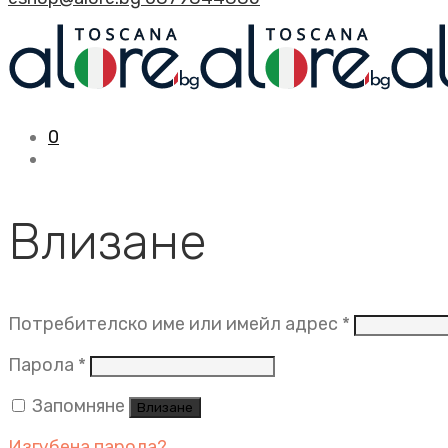
0
Влизане
Задължит
Потребителско име или имейл адрес
*
Задължително
Парола
*
Запомняне
Влизане
Изгубена парола?