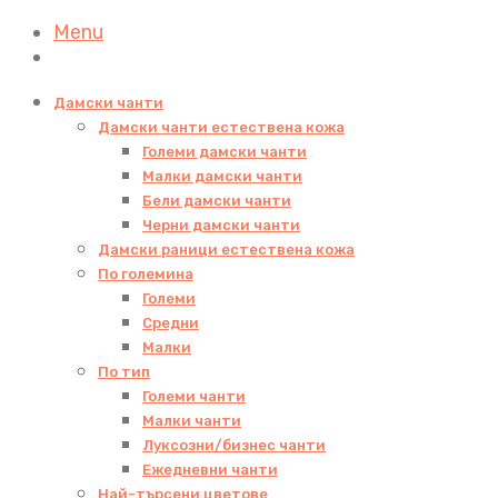
Menu
Дамски чанти
Дамски чанти естествена кожа
Големи дамски чанти
Малки дамски чанти
Бели дамски чанти
Черни дамски чанти
Дамски раници естествена кожа
По големина
Големи
Средни
Малки
По тип
Големи чанти
Малки чанти
Луксозни/бизнес чанти
Ежедневни чанти
Най-търсени цветове