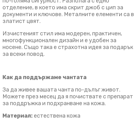
по-голяма сигурност. Разполага с едно
отделение, в което има скрит джоб с цип за
документи и ключове. Металните елементи са в
златист цвят.
Изчистеният стил има модерен, практичен,
многофункционален дизайн и е удобен за
носене. Също така е страхотна идея за подарък
за всеки повод.
Как да поддържаме чантата
За да живее вашата чанта по-дълъг живот.
Можете през месец да я почиствате с препарат
за поддръжка и подхранване на кожа.
Материал:
естествена кожа