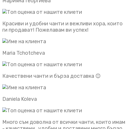
Марияна Георгиева
Красиви и удобни чанти и вежливи хора, които
ги продават! Пожелавам ви успех!
Maria Tchotcheva
Качествени чанти и бърза доставка 😊
Daniela Koleva
Много съм доволна от всички чанти, които имам
- качествени , удобни и доставени много бързо.