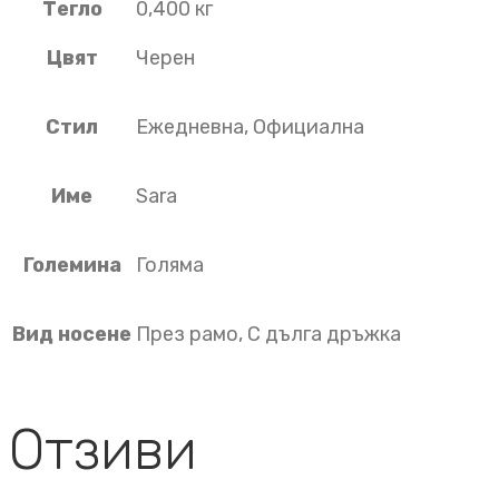
Тегло
0,400 кг
Цвят
Черен
Стил
Ежедневна, Официална
Име
Sara
Големина
Голяма
Вид носене
През рамо, С дълга дръжка
Отзиви