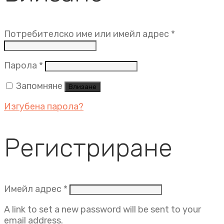
Задължит
Потребителско име или имейл адрес
*
Задължително
Парола
*
Запомняне
Влизане
Изгубена парола?
Регистриране
Задължително
Имейл адрес
*
A link to set a new password will be sent to your
email address.