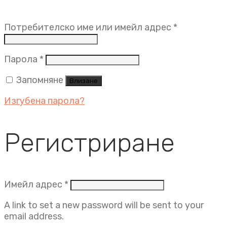
Задължит
Потребителско име или имейл адрес
*
Задължително
Парола
*
Запомняне
Влизане
Изгубена парола?
Регистриране
Задължително
Имейл адрес
*
A link to set a new password will be sent to your
email address.