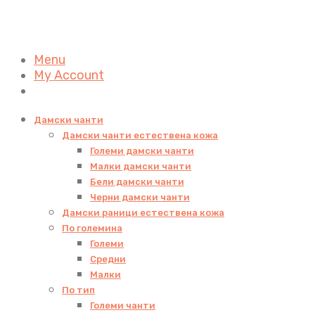
Menu
My Account
Дамски чанти
Дамски чанти естествена кожа
Големи дамски чанти
Малки дамски чанти
Бели дамски чанти
Черни дамски чанти
Дамски раници естествена кожа
По големина
Големи
Средни
Малки
По тип
Големи чанти