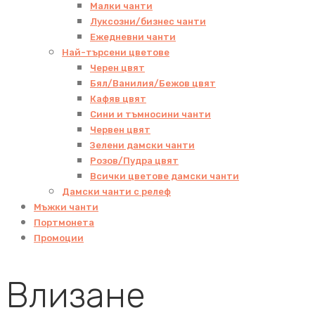
Малки чанти
Луксозни/бизнес чанти
Ежедневни чанти
Най-търсени цветове
Черен цвят
Бял/Ванилия/Бежов цвят
Кафяв цвят
Сини и тъмносини чанти
Червен цвят
Зелени дамски чанти
Розов/Пудра цвят
Всички цветове дамски чанти
Дамски чанти с релеф
Мъжки чанти
Портмонета
Промоции
Влизане