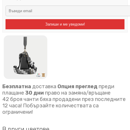
Запиши и ме уведоми!
Безплатна
доставка
Опция преглед
преди
плащане
30 дни
право на замяна/връщане
42 броя чанти бяха продадени през последните
12 часа! Побързайте количествата са
ограничени!
В други цветове