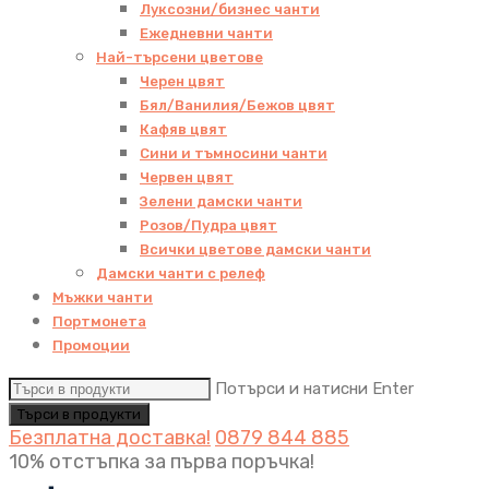
Луксозни/бизнес чанти
Ежедневни чанти
Най-търсени цветове
Черен цвят
Бял/Ванилия/Бежов цвят
Кафяв цвят
Сини и тъмносини чанти
Червен цвят
Зелени дамски чанти
Розов/Пудра цвят
Всички цветове дамски чанти
Дамски чанти с релеф
Мъжки чанти
Портмонета
Промоции
Потърси и натисни Enter
Безплатна доставка!
0879 844 885
10% отстъпка за първа поръчка!