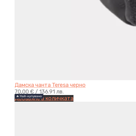
Дамска чанта Teresa черно
70,00
€
/ 136.91 лв.
🔥 Най-купувано
🔥 Най-купувано
Добавяне в количката