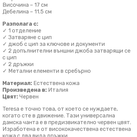
Височина – 17 см
Дебелина – 11.5 см
Разполага с:
✓ 1 отделение
✓ Затваряне с цип
✓ джоб с цип за ключове и документи
✓ 2 допълнителни външни джоба затварящи се
с цип
✓ 2 дръжки
✓ Метални елементи в сребърно
Материал:
Естествена кожа
Произведена в:
Италия
Цвят:
Червен
Teresa е точно това, от което се нуждаете,
когато сте в движение. Тази универсална
дамска чанта e в предизвикателно червен цвят.
Изработена е от висококачествена естествена
кожа с два вида дръжки.