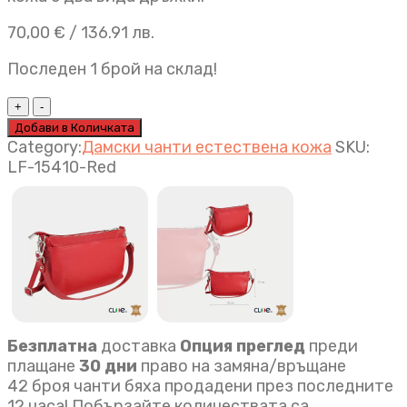
70,00
€
/ 136.91 лв.
Последен 1 брой на склад!
Дамска
чанта
Добави в Количката
Teresa
Category:
Дамски чанти естествена кожа
SKU:
червено
LF-15410-Red
quantity
Безплатна
доставка
Опция преглед
преди
плащане
30 дни
право на замяна/връщане
42 броя чанти бяха продадени през последните
12 часа! Побързайте количествата са