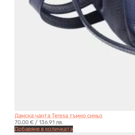
Дамска чанта Teresa тъмно синьо
70,00
€
/ 136.91 лв.
Добавяне в количката