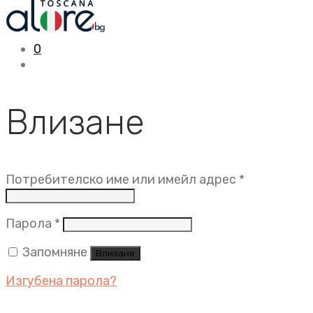
0
Влизане
Задължит
Потребителско име или имейл адрес
*
Задължително
Парола
*
Запомняне
Влизане
Изгубена парола?