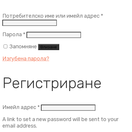
Задължит
Потребителско име или имейл адрес
*
Задължително
Парола
*
Запомняне
Влизане
Изгубена парола?
Регистриране
Задължително
Имейл адрес
*
A link to set a new password will be sent to your
email address.