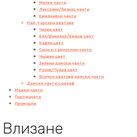
Малки чанти
Луксозни/бизнес чанти
Ежедневни чанти
Най-търсени цветове
Черен цвят
Бял/Ванилия/Бежов цвят
Кафяв цвят
Сини и тъмносини чанти
Червен цвят
Зелени дамски чанти
Розов/Пудра цвят
Всички цветове дамски чанти
Дамски чанти с релеф
Мъжки чанти
Портмонета
Промоции
Влизане