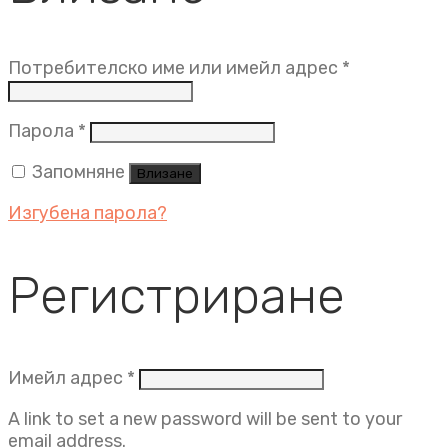
Задължит
Потребителско име или имейл адрес
*
Задължително
Парола
*
Запомняне
Влизане
Изгубена парола?
Регистриране
Задължително
Имейл адрес
*
A link to set a new password will be sent to your
email address.