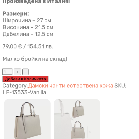
Произведена в Италия!
Размери:
Широчина – 27 см
Височина – 21.5 см
Дебелина – 12.5 см
79,00
€
/ 154.51 лв.
Малко бройки на склад!
Дамска
чанта
Добави в Количката
Victoria
Category:
Дамски чанти естествена кожа
SKU:
ванилия
LF-13533-Vanilla
quantity