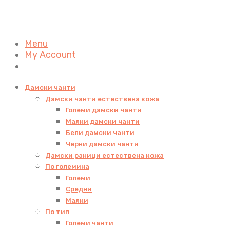
Menu
My Account
Дамски чанти
Дамски чанти естествена кожа
Големи дамски чанти
Малки дамски чанти
Бели дамски чанти
Черни дамски чанти
Дамски раници естествена кожа
По големина
Големи
Средни
Малки
По тип
Големи чанти