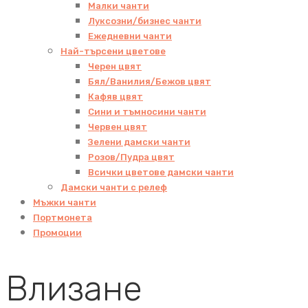
Малки чанти
Луксозни/бизнес чанти
Ежедневни чанти
Най-търсени цветове
Черен цвят
Бял/Ванилия/Бежов цвят
Кафяв цвят
Сини и тъмносини чанти
Червен цвят
Зелени дамски чанти
Розов/Пудра цвят
Всички цветове дамски чанти
Дамски чанти с релеф
Мъжки чанти
Портмонета
Промоции
Влизане