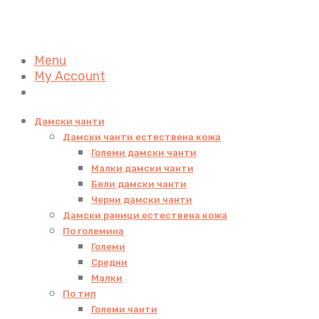
Menu
My Account
Дамски чанти
Дамски чанти естествена кожа
Големи дамски чанти
Малки дамски чанти
Бели дамски чанти
Черни дамски чанти
Дамски раници естествена кожа
По големина
Големи
Средни
Малки
По тип
Големи чанти