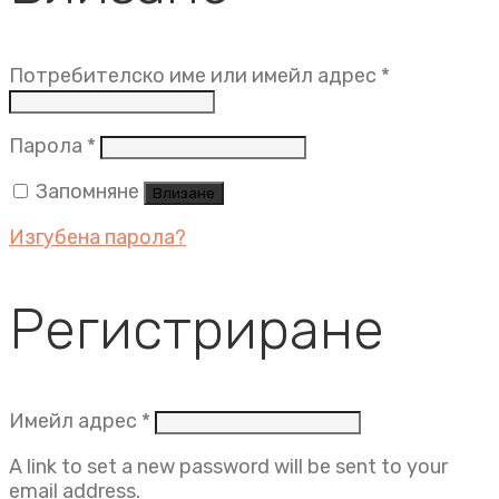
Задължит
Потребителско име или имейл адрес
*
Задължително
Парола
*
Запомняне
Влизане
Изгубена парола?
Регистриране
Задължително
Имейл адрес
*
A link to set a new password will be sent to your
email address.