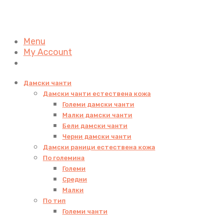
Menu
My Account
Дамски чанти
Дамски чанти естествена кожа
Големи дамски чанти
Малки дамски чанти
Бели дамски чанти
Черни дамски чанти
Дамски раници естествена кожа
По големина
Големи
Средни
Малки
По тип
Големи чанти