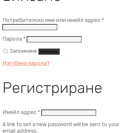
Задължит
Потребителско име или имейл адрес
*
Задължително
Парола
*
Запомняне
Влизане
Изгубена парола?
Регистриране
Задължително
Имейл адрес
*
A link to set a new password will be sent to your
email address.