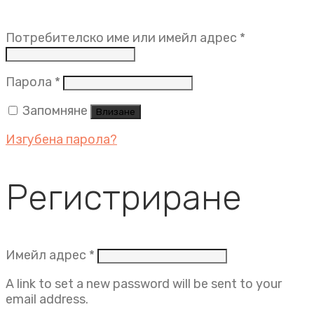
Задължит
Потребителско име или имейл адрес
*
Задължително
Парола
*
Запомняне
Влизане
Изгубена парола?
Регистриране
Задължително
Имейл адрес
*
A link to set a new password will be sent to your
email address.