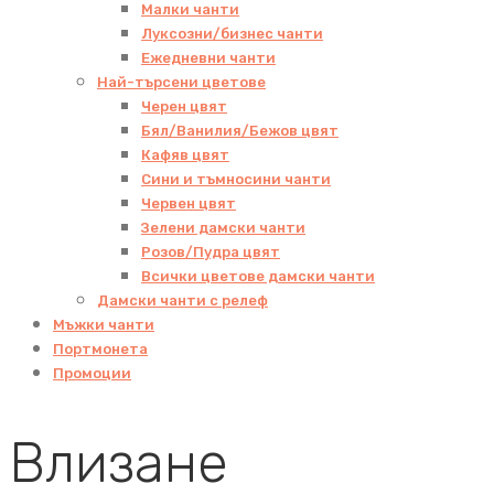
Малки чанти
Луксозни/бизнес чанти
Ежедневни чанти
Най-търсени цветове
Черен цвят
Бял/Ванилия/Бежов цвят
Кафяв цвят
Сини и тъмносини чанти
Червен цвят
Зелени дамски чанти
Розов/Пудра цвят
Всички цветове дамски чанти
Дамски чанти с релеф
Мъжки чанти
Портмонета
Промоции
Влизане