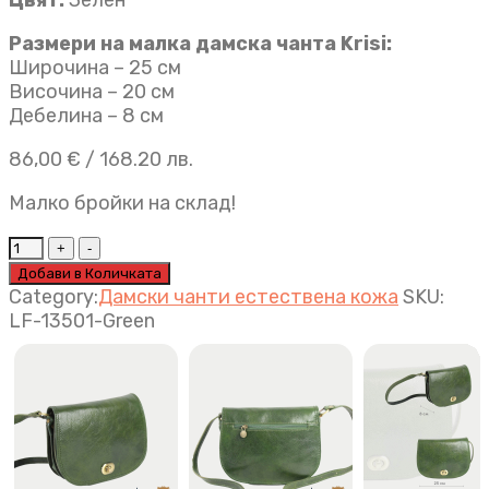
Цвят:
Зелен
Размери на малка дамска чанта Krisi:
Широчина – 25 см
Височина – 20 см
Дебелина – 8 см
86,00
€
/ 168.20 лв.
Малко бройки на склад!
Луксозна
италианска
Добави в Количката
дамска
Category:
Дамски чанти естествена кожа
SKU:
чанта
LF-13501-Green
Krisi
зелено
quantity