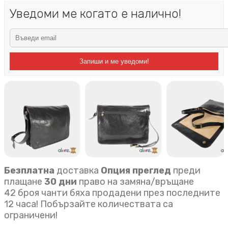
Уведоми ме когато е налично!
Запиши и ме уведоми!
Безплатна
доставка
Опция преглед
преди
плащане
30 дни
право на замяна/връщане
42 броя чанти бяха продадени през последните
12 часа! Побързайте количествата са
ограничени!