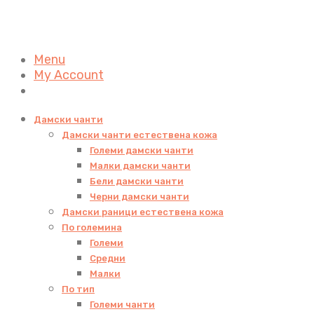
Menu
My Account
Дамски чанти
Дамски чанти естествена кожа
Големи дамски чанти
Малки дамски чанти
Бели дамски чанти
Черни дамски чанти
Дамски раници естествена кожа
По големина
Големи
Средни
Малки
По тип
Големи чанти