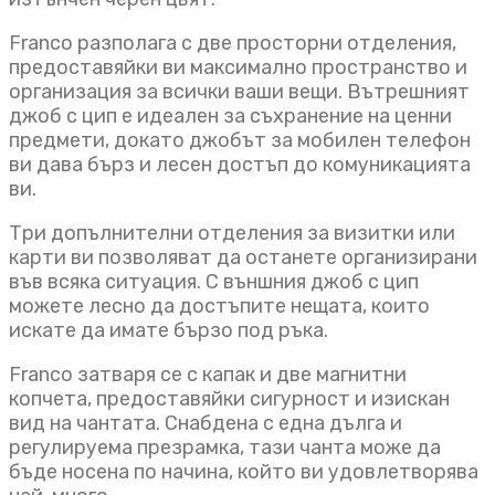
Franco разполага с две просторни отделения,
предоставяйки ви максимално пространство и
организация за всички ваши вещи. Вътрешният
джоб с цип е идеален за съхранение на ценни
предмети, докато джобът за мобилен телефон
ви дава бърз и лесен достъп до комуникацията
ви.
Три допълнителни отделения за визитки или
карти ви позволяват да останете организирани
във всяка ситуация. С външния джоб с цип
можете лесно да достъпите нещата, които
искате да имате бързо под ръка.
Franco затваря се с капак и две магнитни
копчета, предоставяйки сигурност и изискан
вид на чантата. Снабдена с една дълга и
регулируема презрамка, тази чанта може да
бъде носена по начина, който ви удовлетворява