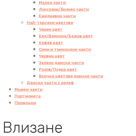
Малки чанти
Луксозни/бизнес чанти
Ежедневни чанти
Най-търсени цветове
Черен цвят
Бял/Ванилия/Бежов цвят
Кафяв цвят
Сини и тъмносини чанти
Червен цвят
Зелени дамски чанти
Розов/Пудра цвят
Всички цветове дамски чанти
Дамски чанти с релеф
Мъжки чанти
Портмонета
Промоции
Влизане