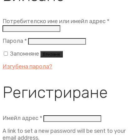
Задължит
Потребителско име или имейл адрес
*
Задължително
Парола
*
Запомняне
Влизане
Изгубена парола?
Регистриране
Задължително
Имейл адрес
*
A link to set a new password will be sent to your
email address.