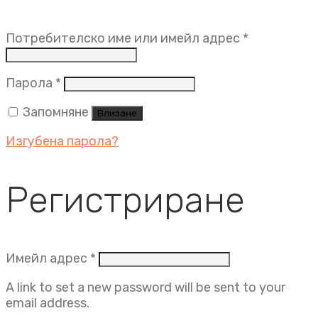
Задължит
Потребителско име или имейл адрес
*
Задължително
Парола
*
Запомняне
Влизане
Изгубена парола?
Регистриране
Задължително
Имейл адрес
*
A link to set a new password will be sent to your
email address.