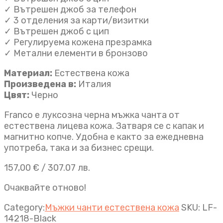
✓ Вътрешен джоб за телефон
✓ 3 отделения за карти/визитки
✓ Вътрешен джоб с цип
✓ Регулируема кожена презрамка
✓ Метални елементи в бронзово
Материал:
Естествена кожа
Произведена в:
Италия
Цвят:
Черно
Franco е луксозна черна мъжка чанта от
естествена лицева кожа. Затваря се с капак и
магнитно копче. Удобна е както за ежедневна
употреба, така и за бизнес срещи.
157,00
€
/ 307.07 лв.
Очаквайте отново!
Category:
Мъжки чанти естествена кожа
SKU:
LF-
14218-Black