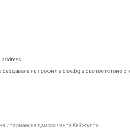
l address.
 създаване на профил в cloe.bg в съответствие с
а италианска дамска чанта Keli жълто