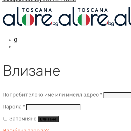
0
Влизане
Задължит
Потребителско име или имейл адрес
*
Задължително
Парола
*
Запомняне
Влизане
Изгубена парола?