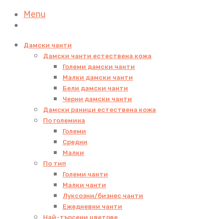
Menu
Дамски чанти
Дамски чанти естествена кожа
Големи дамски чанти
Малки дамски чанти
Бели дамски чанти
Черни дамски чанти
Дамски раници естествена кожа
По големина
Големи
Средни
Малки
По тип
Големи чанти
Малки чанти
Луксозни/бизнес чанти
Ежедневни чанти
Най-търсени цветове