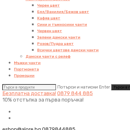
Черен цвят
Бял/Ванилия/Бежов цвят
Кафяв цвят
Сини и тъмносини чанти
Червен цвят
Зелени дамски чанти
Розов/Пудра цвят
Всички цветове дамски чанти
Дамски чанти с релеф
Мъжки чанти
Портмонета
Промоции
Потърси и натисни Enter
Безплатна доставка!
0879 844 885
10% отстъпка за първа поръчка!
eshop@alore.bg
0879844885