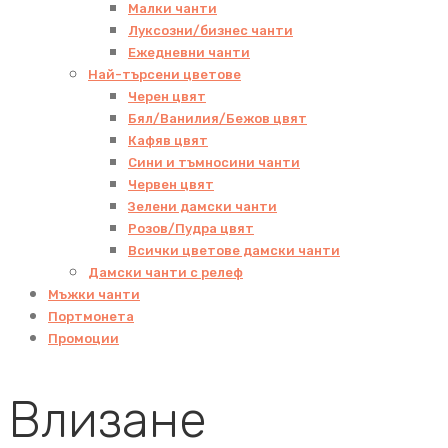
Малки чанти
Луксозни/бизнес чанти
Ежедневни чанти
Най-търсени цветове
Черен цвят
Бял/Ванилия/Бежов цвят
Кафяв цвят
Сини и тъмносини чанти
Червен цвят
Зелени дамски чанти
Розов/Пудра цвят
Всички цветове дамски чанти
Дамски чанти с релеф
Мъжки чанти
Портмонета
Промоции
Влизане