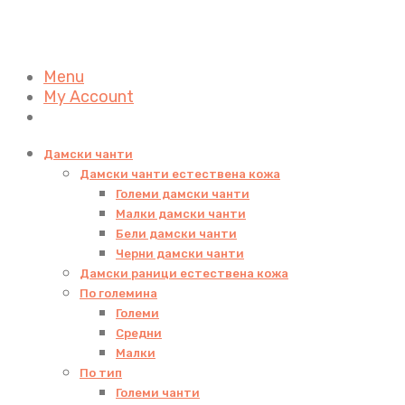
Menu
My Account
Дамски чанти
Дамски чанти естествена кожа
Големи дамски чанти
Малки дамски чанти
Бели дамски чанти
Черни дамски чанти
Дамски раници естествена кожа
По големина
Големи
Средни
Малки
По тип
Големи чанти