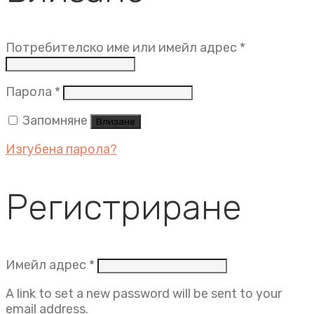
Задължит
Потребителско име или имейл адрес
*
Задължително
Парола
*
Запомняне
Влизане
Изгубена парола?
Регистриране
Задължително
Имейл адрес
*
A link to set a new password will be sent to your
email address.