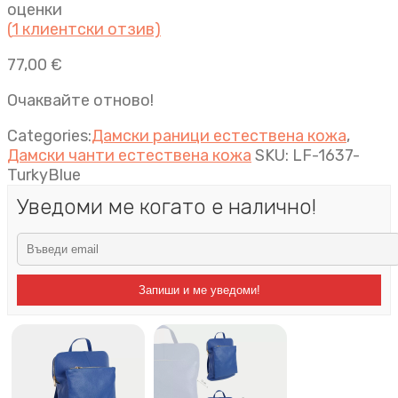
оценки
(
1
клиентски отзив)
77,00
€
Очаквайте отново!
Categories:
Дамски раници естествена кожа
,
Дамски чанти естествена кожа
SKU:
LF-1637-
TurkyBlue
Уведоми ме когато е налично!
Запиши и ме уведоми!