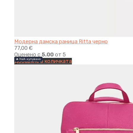
Модерна дамска раница Ritta черно
77,00
€
Оценено с
5.00
от 5
🔥 Най-купувано
🔥 Най-купувано
Добавяне в количката