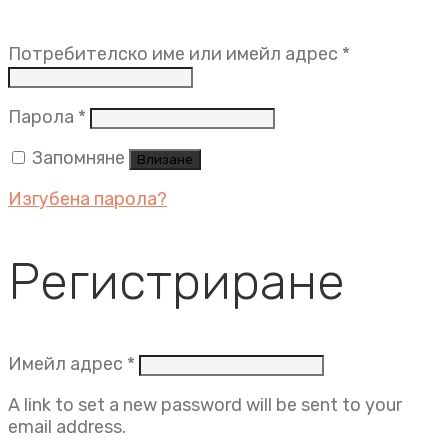
Задължит
Потребителско име или имейл адрес
*
Задължително
Парола
*
Запомняне
Влизане
Изгубена парола?
Регистриране
Задължително
Имейл адрес
*
A link to set a new password will be sent to your
email address.