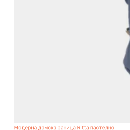
Модерна дамска раница Ritta пастелно