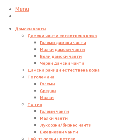
Menu
Дамски чанти
Дамски чанти естествена кожа
Големи дамски чанти
Малки дамски чанти
Бели дамски чанти
Черни дамски чанти
Дамски раници естествена кожа
По големина
Големи
Средни
Малки
По тип
Големи чанти
Малки чанти
Луксозни/бизнес чанти
Ежедневни чанти
Най-търсени цветове