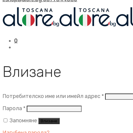
0
Влизане
Задължит
Потребителско име или имейл адрес
*
Задължително
Парола
*
Запомняне
Влизане
Изгубена парола?