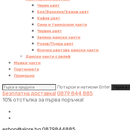
Черен цвят
Бял/Ванилия/Бежов цвят
Кафяв цвят
Сини и тъмносини чанти
Червен цвят
Зелени дамски чанти
Розов/Пудра цвят
Всички цветове дамски чанти
Дамски чанти с релеф
Мъжки чанти
Портмонета
Промоции
Потърси и натисни Enter
Безплатна доставка!
0879 844 885
10% отстъпка за първа поръчка!
eshop@alore.bg
0879844885