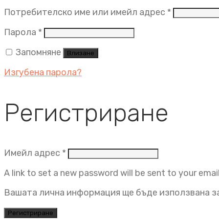
Задължит
Потребителско име или имейл адрес
*
Задължително
Парола
*
Запомняне
Влизане
Изгубена парола?
Регистриране
Задължително
Имейл адрес
*
A link to set a new password will be sent to your emai
Вашата лична информация ще бъде използвана за
Регистриране