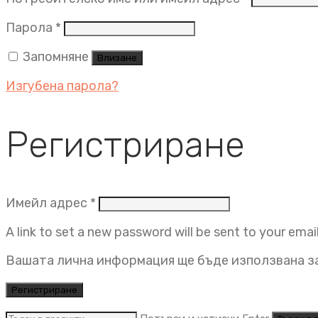
Задължително
Парола
*
Запомняне
Влизане
Изгубена парола?
Регистриране
Задължително
Имейл адрес
*
A link to set a new password will be sent to your emai
Вашата лична информация ще бъде използвана за
Регистриране