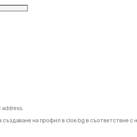
елно
l address.
 създаване на профил в cloe.bg в съответствие с