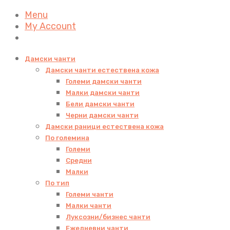
Menu
My Account
Дамски чанти
Дамски чанти естествена кожа
Големи дамски чанти
Малки дамски чанти
Бели дамски чанти
Черни дамски чанти
Дамски раници естествена кожа
По големина
Големи
Средни
Малки
По тип
Големи чанти
Малки чанти
Луксозни/бизнес чанти
Ежедневни чанти