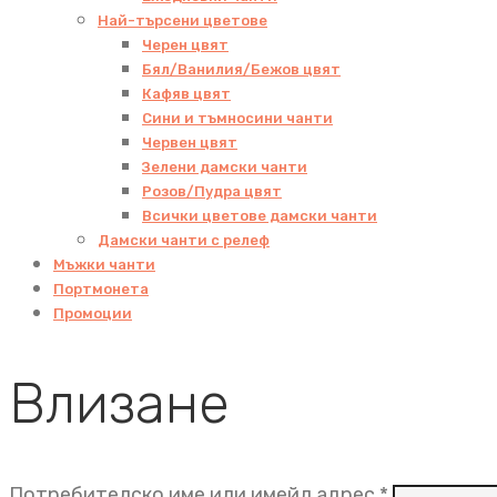
Най-търсени цветове
Черен цвят
Бял/Ванилия/Бежов цвят
Кафяв цвят
Сини и тъмносини чанти
Червен цвят
Зелени дамски чанти
Розов/Пудра цвят
Всички цветове дамски чанти
Дамски чанти с релеф
Мъжки чанти
Портмонета
Промоции
Влизане
Задължит
Потребителско име или имейл адрес
*