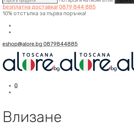
Потърси и натисни Enter
Безплатна доставка!
0879 844 885
10% отстъпка за първа поръчка!
eshop@alore.bg
0879844885
0
Влизане