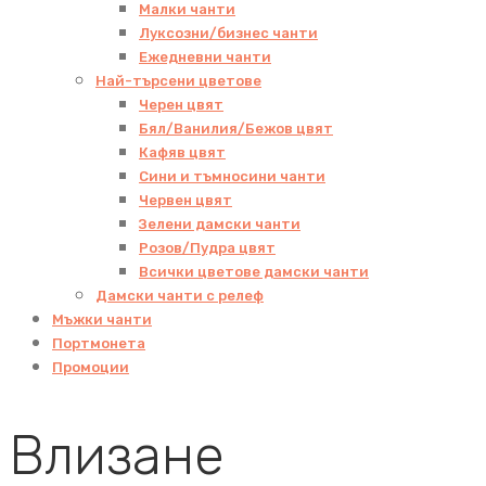
Малки чанти
Луксозни/бизнес чанти
Ежедневни чанти
Най-търсени цветове
Черен цвят
Бял/Ванилия/Бежов цвят
Кафяв цвят
Сини и тъмносини чанти
Червен цвят
Зелени дамски чанти
Розов/Пудра цвят
Всички цветове дамски чанти
Дамски чанти с релеф
Мъжки чанти
Портмонета
Промоции
Влизане