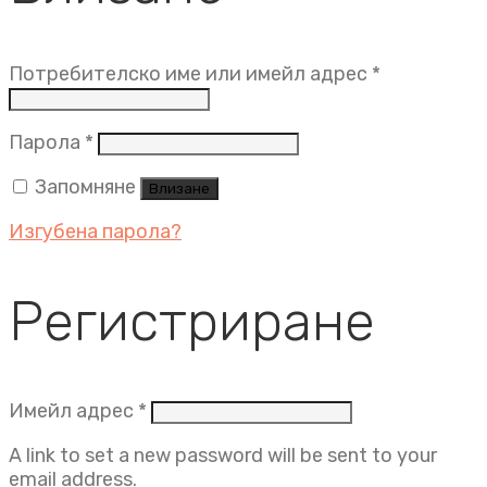
Задължит
Потребителско име или имейл адрес
*
Задължително
Парола
*
Запомняне
Влизане
Изгубена парола?
Регистриране
Задължително
Имейл адрес
*
A link to set a new password will be sent to your
email address.