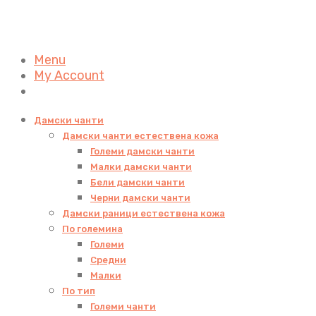
Menu
My Account
Дамски чанти
Дамски чанти естествена кожа
Големи дамски чанти
Малки дамски чанти
Бели дамски чанти
Черни дамски чанти
Дамски раници естествена кожа
По големина
Големи
Средни
Малки
По тип
Големи чанти