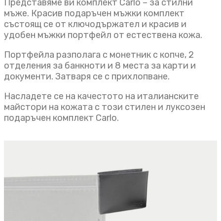
Представяме ви комплект Carlo – за стилни
мъже. Красив подаръчен мъжки комплект
състоящ се от ключодържател и красив и
удобен мъжки портфейл от естествена кожа.
Портфейла разполага с монетник с копче, 2
отделения за банкноти и 8 места за карти и
документи. Затваря се с прихлопване.
Насладете се на качестото на италианските
майстори на кожата с този стилен и луксозен
подаръчен комплект Carlo.