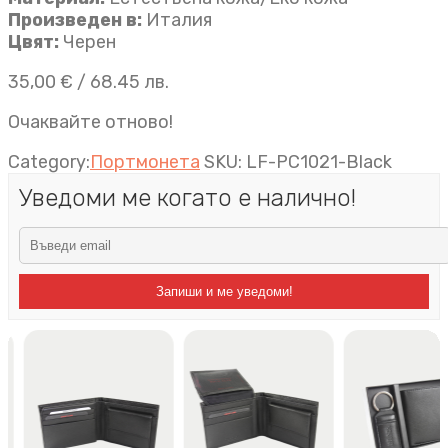
Произведен в:
Италия
Цвят:
Черен
35,00
€
/ 68.45 лв.
Очаквайте отново!
Category:
Портмонета
SKU:
LF-PC1021-Black
Уведоми ме когато е налично!
Запиши и ме уведоми!