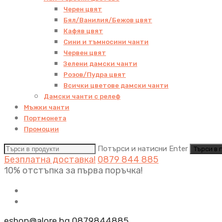
Черен цвят
Бял/Ванилия/Бежов цвят
Кафяв цвят
Сини и тъмносини чанти
Червен цвят
Зелени дамски чанти
Розов/Пудра цвят
Всички цветове дамски чанти
Дамски чанти с релеф
Мъжки чанти
Портмонета
Промоции
Потърси и натисни Enter
Безплатна доставка!
0879 844 885
10% отстъпка за първа поръчка!
eshop@alore.bg
0879844885