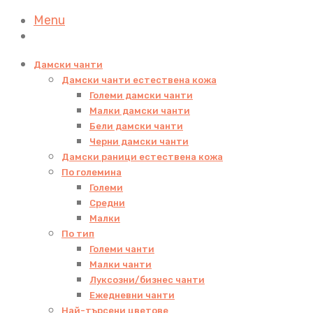
Menu
Дамски чанти
Дамски чанти естествена кожа
Големи дамски чанти
Малки дамски чанти
Бели дамски чанти
Черни дамски чанти
Дамски раници естествена кожа
По големина
Големи
Средни
Малки
По тип
Големи чанти
Малки чанти
Луксозни/бизнес чанти
Ежедневни чанти
Най-търсени цветове