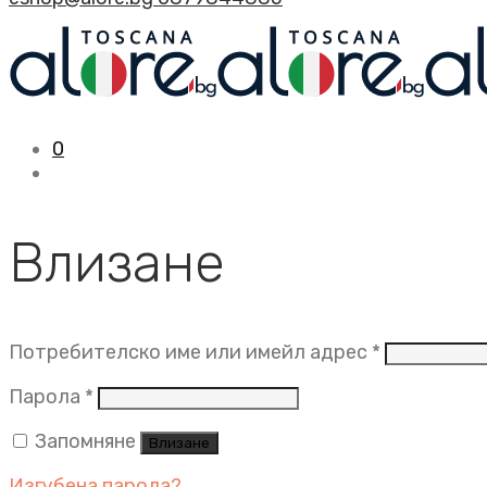
0
Влизане
Задължит
Потребителско име или имейл адрес
*
Задължително
Парола
*
Запомняне
Влизане
Изгубена парола?