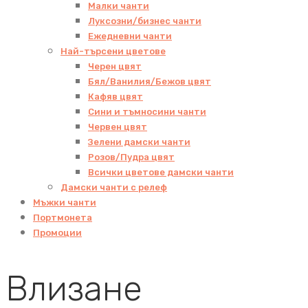
Малки чанти
Луксозни/бизнес чанти
Ежедневни чанти
Най-търсени цветове
Черен цвят
Бял/Ванилия/Бежов цвят
Кафяв цвят
Сини и тъмносини чанти
Червен цвят
Зелени дамски чанти
Розов/Пудра цвят
Всички цветове дамски чанти
Дамски чанти с релеф
Мъжки чанти
Портмонета
Промоции
Влизане