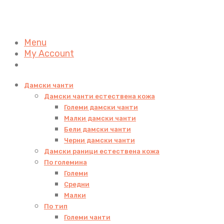
Menu
My Account
Дамски чанти
Дамски чанти естествена кожа
Големи дамски чанти
Малки дамски чанти
Бели дамски чанти
Черни дамски чанти
Дамски раници естествена кожа
По големина
Големи
Средни
Малки
По тип
Големи чанти