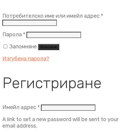
Задължит
Потребителско име или имейл адрес
*
Задължително
Парола
*
Запомняне
Влизане
Изгубена парола?
Регистриране
Задължително
Имейл адрес
*
A link to set a new password will be sent to your
email address.