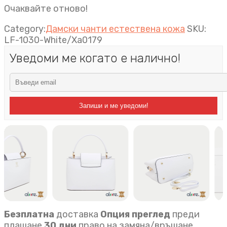
Очаквайте отново!
Category:
Дамски чанти естествена кожа
SKU:
LF-1030-White/Xa0179
Уведоми ме когато е налично!
Запиши и ме уведоми!
Безплатна
доставка
Опция преглед
преди
плащане
30 дни
право на замяна/връщане