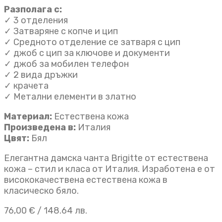
Разполага с:
✓ 3 отделения
✓ Затваряне с копче и цип
✓ Средното отделение се затваря с цип
✓ джоб с цип за ключове и документи
✓ джоб за мобилен телефон
✓ 2 вида дръжки
✓ крачета
✓ Метални елементи в златно
Материал:
Естествена кожа
Произведена в:
Италия
Цвят:
Бял
Елегантна дамска чанта Brigitte от естествена
кожа – стил и класа от Италия. Изработена е от
висококачествена естествена кожа в
класическо бяло.
76,00
€
/ 148.64 лв.