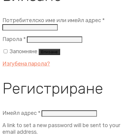
Задължит
Потребителско име или имейл адрес
*
Задължително
Парола
*
Запомняне
Влизане
Изгубена парола?
Регистриране
Задължително
Имейл адрес
*
A link to set a new password will be sent to your
email address.