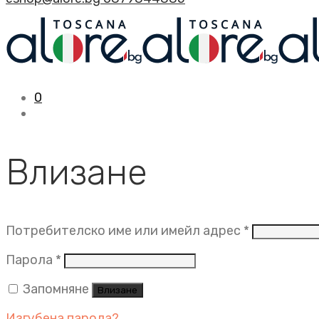
0
Влизане
Задължит
Потребителско име или имейл адрес
*
Задължително
Парола
*
Запомняне
Влизане
Изгубена парола?