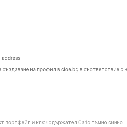
l address.
 създаване на профил в cloe.bg в съответствие с
т портфейл и ключодържател Carlo тъмно синьо