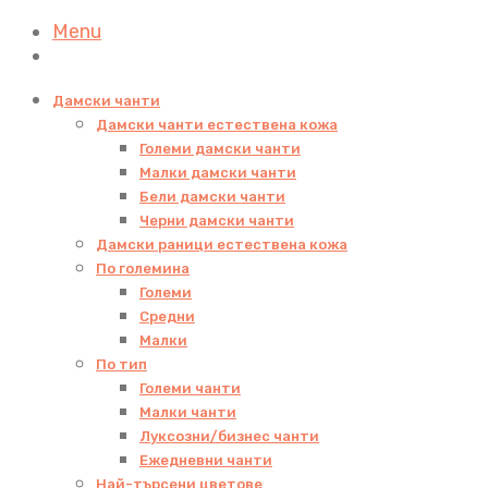
Menu
Дамски чанти
Дамски чанти естествена кожа
Големи дамски чанти
Малки дамски чанти
Бели дамски чанти
Черни дамски чанти
Дамски раници естествена кожа
По големина
Големи
Средни
Малки
По тип
Големи чанти
Малки чанти
Луксозни/бизнес чанти
Ежедневни чанти
Най-търсени цветове