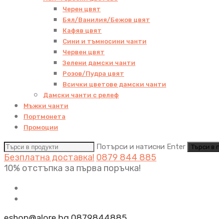
Черен цвят
Бял/Ванилия/Бежов цвят
Кафяв цвят
Сини и тъмносини чанти
Червен цвят
Зелени дамски чанти
Розов/Пудра цвят
Всички цветове дамски чанти
Дамски чанти с релеф
Мъжки чанти
Портмонета
Промоции
Потърси и натисни Enter
Безплатна доставка!
0879 844 885
10% отстъпка за първа поръчка!
eshop@alore.bg
0879844885