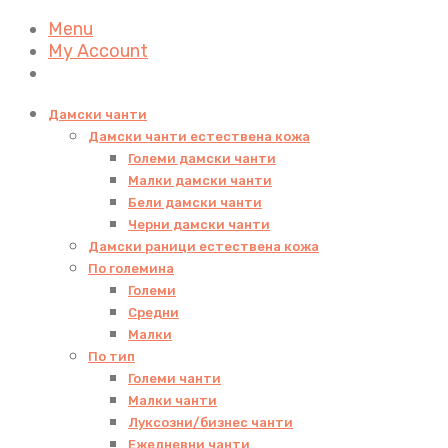
Menu
My Account
Дамски чанти
Дамски чанти естествена кожа
Големи дамски чанти
Малки дамски чанти
Бели дамски чанти
Черни дамски чанти
Дамски раници естествена кожа
По големина
Големи
Средни
Малки
По тип
Големи чанти
Малки чанти
Луксозни/бизнес чанти
Ежедневни чанти