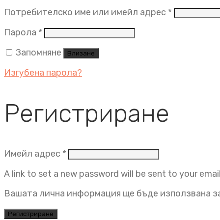
Задължит
Потребителско име или имейл адрес
*
Задължително
Парола
*
Запомняне
Влизане
Изгубена парола?
Регистриране
Задължително
Имейл адрес
*
A link to set a new password will be sent to your emai
Вашата лична информация ще бъде използвана за
Регистриране