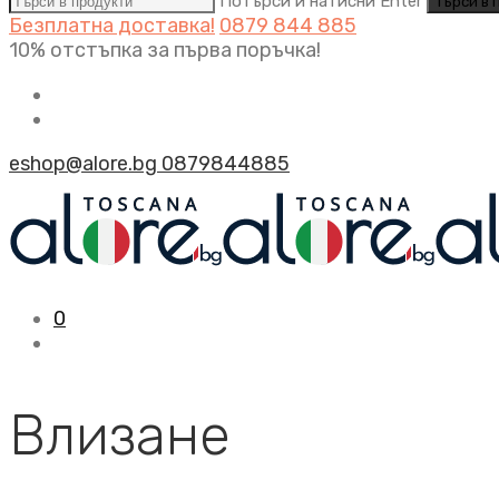
Потърси и натисни Enter
Безплатна доставка!
0879 844 885
10% отстъпка за първа поръчка!
eshop@alore.bg
0879844885
0
Влизане