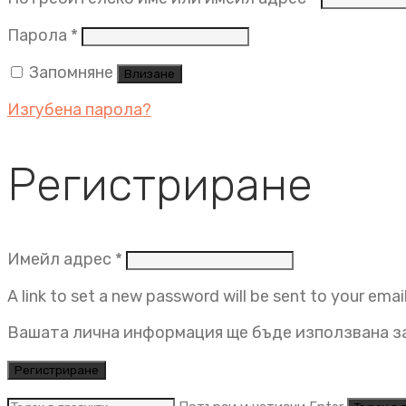
Задължително
Парола
*
Запомняне
Влизане
Изгубена парола?
Регистриране
Задължително
Имейл адрес
*
A link to set a new password will be sent to your emai
Вашата лична информация ще бъде използвана за
Регистриране