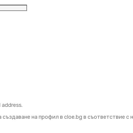
елно
l address.
 създаване на профил в cloe.bg в съответствие с