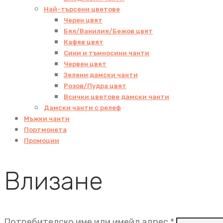
Най-търсени цветове
Черен цвят
Бял/Ванилия/Бежов цвят
Кафяв цвят
Сини и тъмносини чанти
Червен цвят
Зелени дамски чанти
Розов/Пудра цвят
Всички цветове дамски чанти
Дамски чанти с релеф
Мъжки чанти
Портмонета
Промоции
Влизане
Задължит
Потребителско име или имейл адрес
*