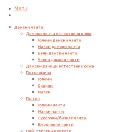
Menu
Дамски чанти
Дамски чанти естествена кожа
Големи дамски чанти
Малки дамски чанти
Бели дамски чанти
Черни дамски чанти
Дамски раници естествена кожа
По големина
Големи
Средни
Малки
По тип
Големи чанти
Малки чанти
Луксозни/бизнес чанти
Ежедневни чанти
Най-търсени цветове