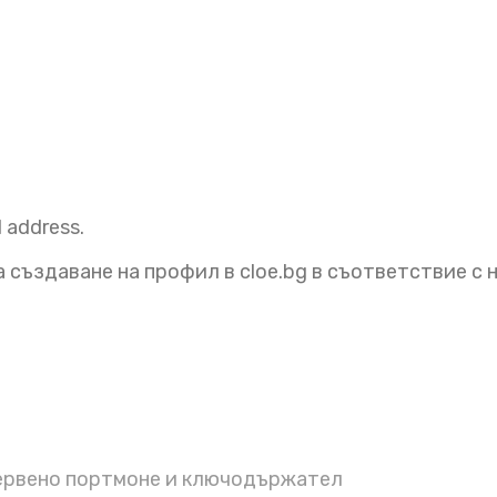
l address.
 създаване на профил в cloe.bg в съответствие с
ервено портмоне и ключодържател