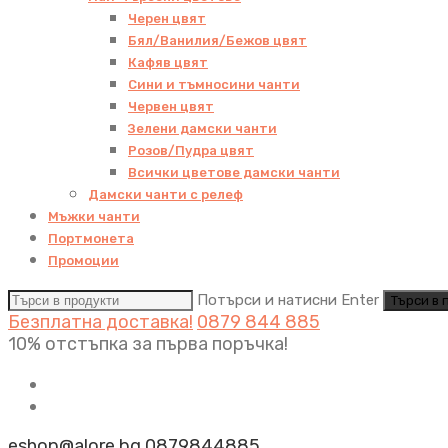
Черен цвят
Бял/Ванилия/Бежов цвят
Кафяв цвят
Сини и тъмносини чанти
Червен цвят
Зелени дамски чанти
Розов/Пудра цвят
Всички цветове дамски чанти
Дамски чанти с релеф
Мъжки чанти
Портмонета
Промоции
Потърси и натисни Enter
Безплатна доставка!
0879 844 885
10% отстъпка за първа поръчка!
eshop@alore.bg
0879844885