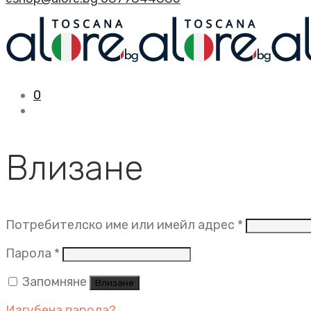
0
Влизане
Задължит
Потребителско име или имейл адрес
*
Задължително
Парола
*
Запомняне
Влизане
Изгубена парола?