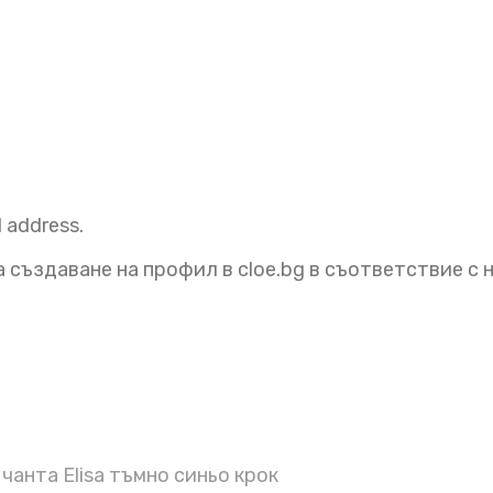
l address.
 създаване на профил в cloe.bg в съответствие с
чанта Elisa тъмно синьо крок