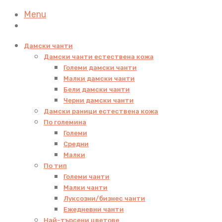
Menu
Дамски чанти
Дамски чанти естествена кожа
Големи дамски чанти
Малки дамски чанти
Бели дамски чанти
Черни дамски чанти
Дамски раници естествена кожа
По големина
Големи
Средни
Малки
По тип
Големи чанти
Малки чанти
Луксозни/бизнес чанти
Ежедневни чанти
Най-търсени цветове