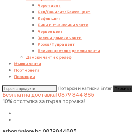
Черен цвят
Бял/Ванилия/Бежов цвят
Кафяв цвят
Сини и тъмносини чанти
Червен цвят
Зелени дамски чанти
Розов/Пудра цвят
Всички цветове дамски чанти
Дамски чанти с релеф
Мъжки чанти
Портмонета
Промоции
Потърси и натисни Enter
Безплатна доставка!
0879 844 885
10% отстъпка за първа поръчка!
eshop@alore.bg
0879844885