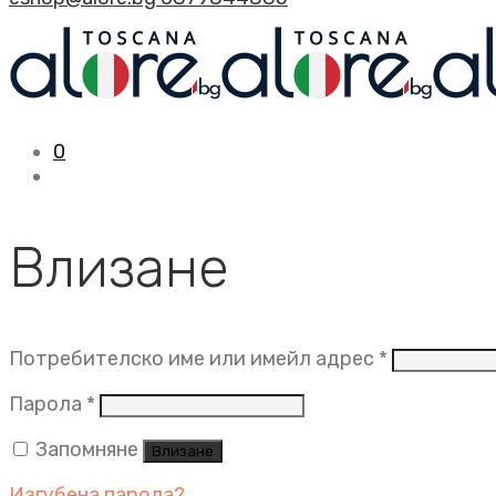
0
Влизане
Задължит
Потребителско име или имейл адрес
*
Задължително
Парола
*
Запомняне
Влизане
Изгубена парола?