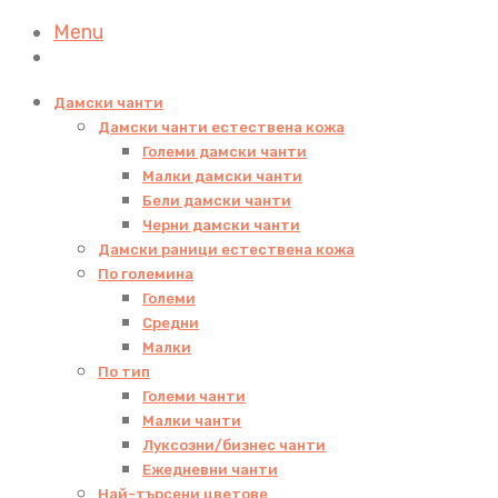
Menu
Дамски чанти
Дамски чанти естествена кожа
Големи дамски чанти
Малки дамски чанти
Бели дамски чанти
Черни дамски чанти
Дамски раници естествена кожа
По големина
Големи
Средни
Малки
По тип
Големи чанти
Малки чанти
Луксозни/бизнес чанти
Ежедневни чанти
Най-търсени цветове