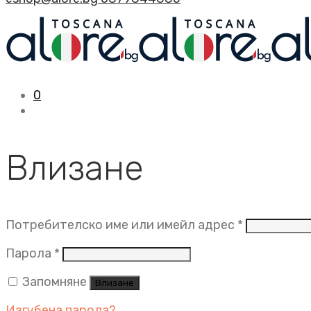
0
Влизане
Задължит
Потребителско име или имейл адрес
*
Задължително
Парола
*
Запомняне
Влизане
Изгубена парола?