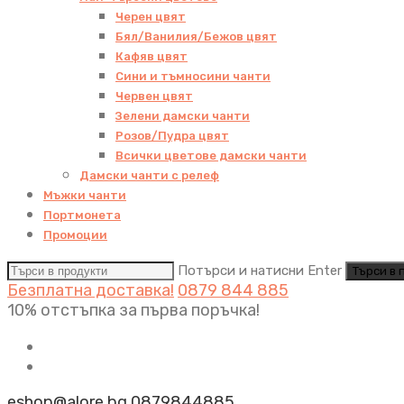
Черен цвят
Бял/Ванилия/Бежов цвят
Кафяв цвят
Сини и тъмносини чанти
Червен цвят
Зелени дамски чанти
Розов/Пудра цвят
Всички цветове дамски чанти
Дамски чанти с релеф
Мъжки чанти
Портмонета
Промоции
Потърси и натисни Enter
Безплатна доставка!
0879 844 885
10% отстъпка за първа поръчка!
eshop@alore.bg
0879844885