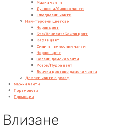
Малки чанти
Луксозни/бизнес чанти
Ежедневни чанти
Най-търсени цветове
Черен цвят
Бял/Ванилия/Бежов цвят
Кафяв цвят
Сини и тъмносини чанти
Червен цвят
Зелени дамски чанти
Розов/Пудра цвят
Всички цветове дамски чанти
Дамски чанти с релеф
Мъжки чанти
Портмонета
Промоции
Влизане