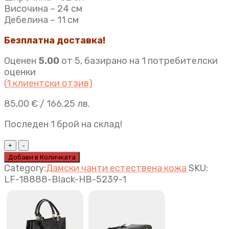
Височина – 24 см
Дебелина – 11 см
Безплатна доставка!
Оценен
5.00
от 5, базирано на
1
потребителски
оценки
(
1
клиентски отзив)
85,00
€
/ 166.25 лв.
Последен 1 брой на склад!
Дамска
чанта
Добави в Количката
Emma
Category:
Дамски чанти естествена кожа
SKU:
черно
LF-18888-Black-HB-5239-1
quantity