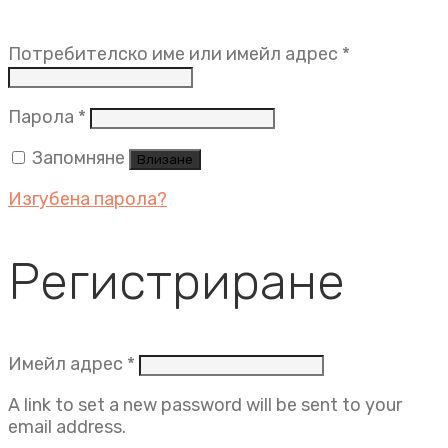
Задължит
Потребителско име или имейл адрес
*
Задължително
Парола
*
Запомняне
Влизане
Изгубена парола?
Регистриране
Задължително
Имейл адрес
*
A link to set a new password will be sent to your
email address.