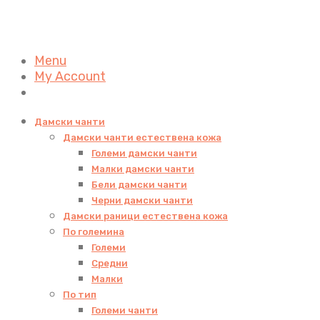
Menu
My Account
Дамски чанти
Дамски чанти естествена кожа
Големи дамски чанти
Малки дамски чанти
Бели дамски чанти
Черни дамски чанти
Дамски раници естествена кожа
По големина
Големи
Средни
Малки
По тип
Големи чанти