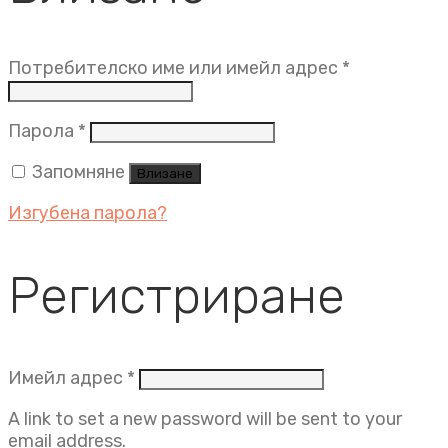
Задължит
Потребителско име или имейл адрес
*
Задължително
Парола
*
Запомняне
Влизане
Изгубена парола?
Регистриране
Задължително
Имейл адрес
*
A link to set a new password will be sent to your
email address.