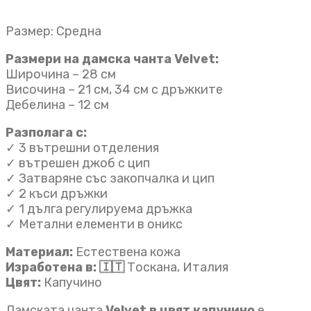
Размер: Средна
Размери на дамска чанта Velvet:
Широчина – 28 см
Височина – 21 см, 34 см с дръжките
Дебелина – 12 см
Разполага с:
✓ 3 вътрешни отделения
✓ вътрешeн джоб с цип
✓ Затваряне със закопчалка и цип
✓ 2 къси дръжки
✓ 1 дълга регулируема дръжка
✓ Метални елементи в оникс
Материал:
Естествена кожа
Изработена в: 🇮🇹
Тоскана, Италия
Цвят:
Капучино
Дамската чанта
Velvet
в цвят капучино
е