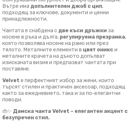
Вътре има
допълнителен джоб с цип
,
подходящ за ключове, документи и ценни
принадлежности.
Чантата е снабдена с
две къси дръжки
за
носене в ръка и дълга,
регулируема презрамка
,
която позволява носене на рамо или през
тялото. Металните елементи в
цвят
оникс
и
металните крачета на дъното допълват
изисканата визия и предпазват чантата при
поставяне.
Velvet
е перфектният избор за жени, които
търсят стилен и практичен аксесоар, подходящ
както за ежедневието, така и за по-елегантни
поводи.
👜✨
Дамска чанта Velvet – елегантен акцент с
безупречен стил.