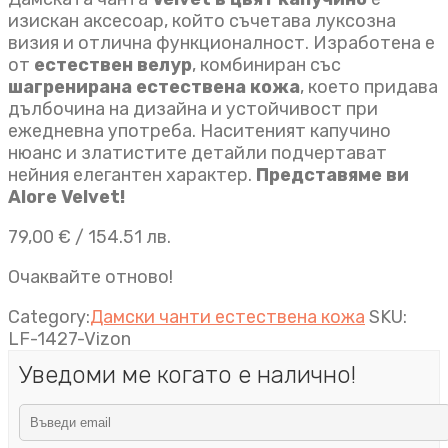
изискан аксесоар, който съчетава луксозна
визия и отлична функционалност. Изработена е
от
естествен велур
, комбиниран със
шагренирана естествена кожа
, което придава
дълбочина на дизайна и устойчивост при
ежедневна употреба. Наситеният капучино
нюанс и златистите детайли подчертават
нейния елегантен характер.
Представяме ви
Alore Velvet!
79,00
€
/ 154.51 лв.
Очаквайте отново!
Category:
Дамски чанти естествена кожа
SKU:
LF-1427-Vizon
Уведоми ме когато е налично!