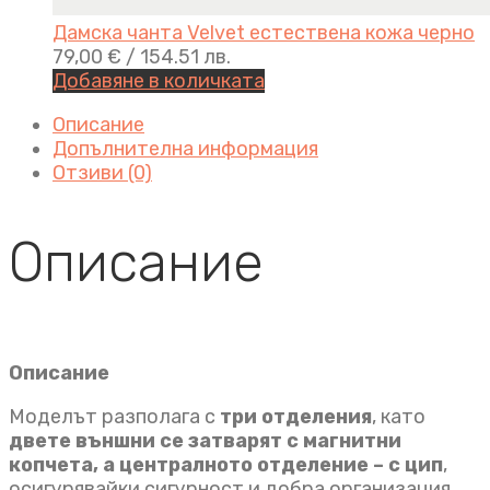
Дамска чанта Velvet естествена кожа черно
79,00
€
/ 154.51 лв.
Добавяне в количката
Описание
Допълнителна информация
Отзиви (0)
Описание
Описание
Моделът разполага с
три отделения
, като
двете външни се затварят с магнитни
копчета, а централното отделение – с цип
,
осигурявайки сигурност и добра организация.