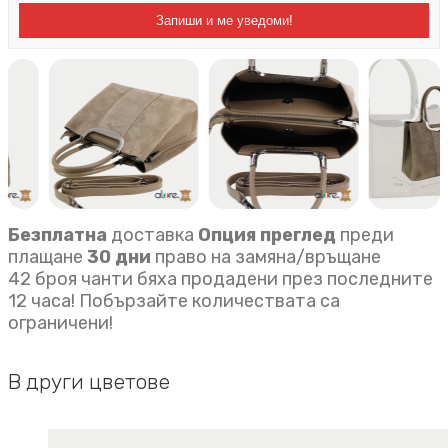
Запиши и ме уведоми!
Безплатна
доставка
Опция преглед
преди
плащане
30 дни
право на замяна/връщане
42 броя чанти бяха продадени през последните
12 часа! Побързайте количествата са
ограничени!
В други цветове