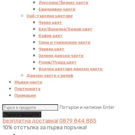
Луксозни/бизнес чанти
Ежедневни чанти
Най-търсени цветове
Черен цвят
Бял/Ванилия/Бежов цвят
Кафяв цвят
Сини и тъмносини чанти
Червен цвят
Зелени дамски чанти
Розов/Пудра цвят
Всички цветове дамски чанти
Дамски чанти с релеф
Мъжки чанти
Портмонета
Промоции
Потърси и натисни Enter
Безплатна доставка!
0879 844 885
10% отстъпка за първа поръчка!