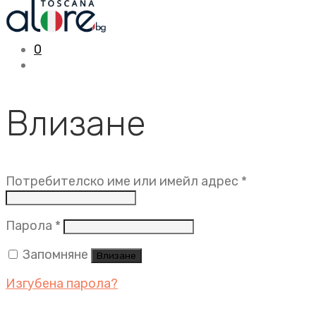
0
Влизане
Задължит
Потребителско име или имейл адрес
*
Задължително
Парола
*
Запомняне
Влизане
Изгубена парола?