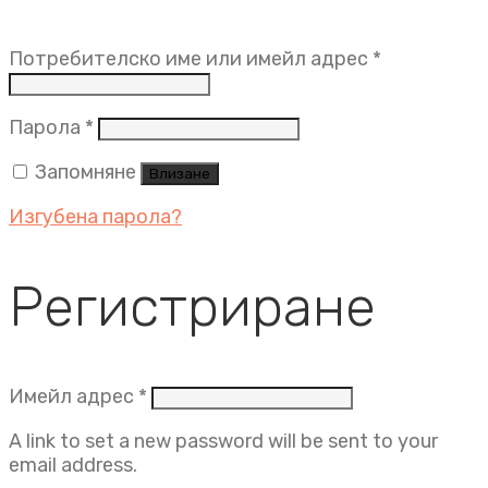
Задължит
Потребителско име или имейл адрес
*
Задължително
Парола
*
Запомняне
Влизане
Изгубена парола?
Регистриране
Задължително
Имейл адрес
*
A link to set a new password will be sent to your
email address.