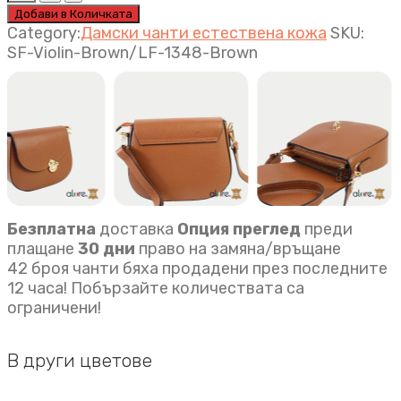
чанта
Добави в Количката
Gemma
Category:
Дамски чанти естествена кожа
SKU:
кафяво
SF-Violin-Brown/LF-1348-Brown
quantity
Безплатна
доставка
Опция преглед
преди
плащане
30 дни
право на замяна/връщане
42 броя чанти бяха продадени през последните
12 часа! Побързайте количествата са
ограничени!
В други цветове