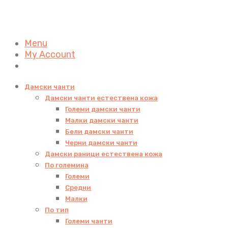
Menu
My Account
Дамски чанти
Дамски чанти естествена кожа
Големи дамски чанти
Малки дамски чанти
Бели дамски чанти
Черни дамски чанти
Дамски раници естествена кожа
По големина
Големи
Средни
Малки
По тип
Големи чанти