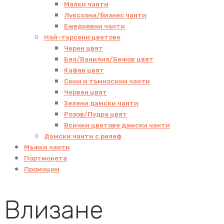
Малки чанти
Луксозни/бизнес чанти
Ежедневни чанти
Най-търсени цветове
Черен цвят
Бял/Ванилия/Бежов цвят
Кафяв цвят
Сини и тъмносини чанти
Червен цвят
Зелени дамски чанти
Розов/Пудра цвят
Всички цветове дамски чанти
Дамски чанти с релеф
Мъжки чанти
Портмонета
Промоции
Влизане