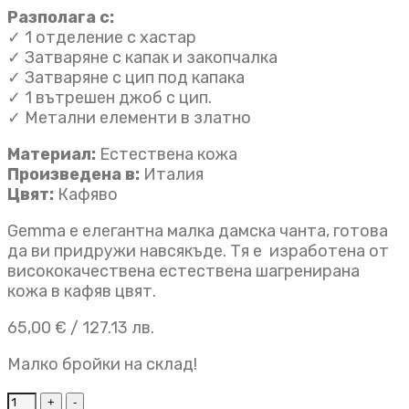
Разполага с:
✓ 1 отделение с хастар
✓ Затваряне с капак и закопчалка
✓ Затваряне с цип под капака
✓ 1 вътрешен джоб с цип.
✓ Метални елементи в златно
Материал:
Естествена кожа
Произведена в:
Италия
Цвят:
Кафяво
Gemma e елегантна малка дамска чанта, готова
да ви придружи навсякъде. Тя е изработена от
висококачествена естествена шагренирана
кожа в кафяв цвят.
65,00
€
/ 127.13 лв.
Малко бройки на склад!
Дамска