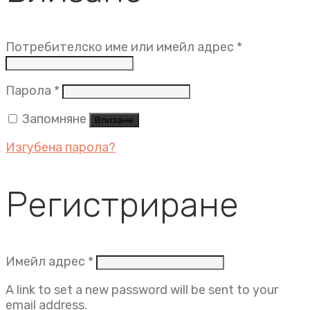
Задължит
Потребителско име или имейл адрес
*
Задължително
Парола
*
Запомняне
Влизане
Изгубена парола?
Регистриране
Задължително
Имейл адрес
*
A link to set a new password will be sent to your
email address.