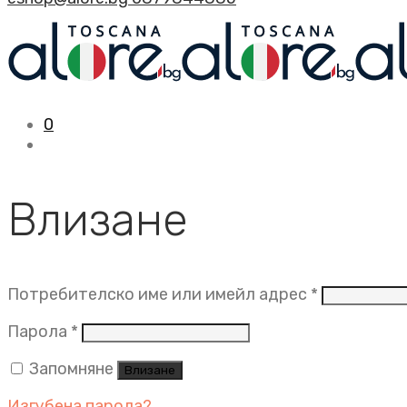
0
Влизане
Задължит
Потребителско име или имейл адрес
*
Задължително
Парола
*
Запомняне
Влизане
Изгубена парола?