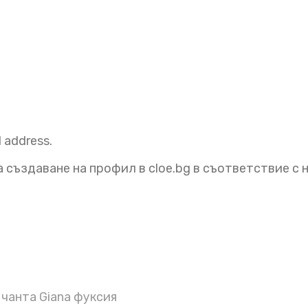
l address.
 създаване на профил в cloe.bg в съответствие с
чанта Giana фуксия