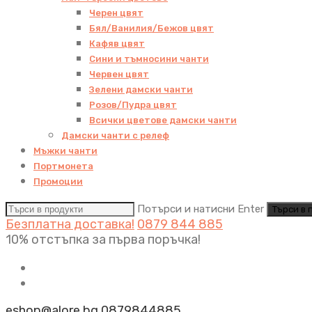
Черен цвят
Бял/Ванилия/Бежов цвят
Кафяв цвят
Сини и тъмносини чанти
Червен цвят
Зелени дамски чанти
Розов/Пудра цвят
Всички цветове дамски чанти
Дамски чанти с релеф
Мъжки чанти
Портмонета
Промоции
Потърси и натисни Enter
Безплатна доставка!
0879 844 885
10% отстъпка за първа поръчка!
eshop@alore.bg
0879844885