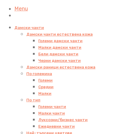
Menu
Дамски чанти
Дамски чанти естествена кожа
Големи дамски чанти
Малки дамски чанти
Бели дамски чанти
Черни дамски чанти
Дамски раници естествена кожа
По големина
Големи
Средни
Малки
По тип
Големи чанти
Малки чанти
Луксозни/бизнес чанти
Ежедневни чанти
Най-търсени цветове