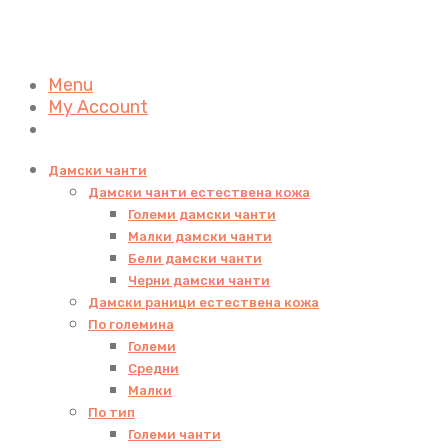
Menu
My Account
Дамски чанти
Дамски чанти естествена кожа
Големи дамски чанти
Малки дамски чанти
Бели дамски чанти
Черни дамски чанти
Дамски раници естествена кожа
По големина
Големи
Средни
Малки
По тип
Големи чанти