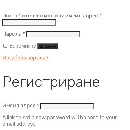
Задължит
Потребителско име или имейл адрес
*
Задължително
Парола
*
Запомняне
Влизане
Изгубена парола?
Регистриране
Задължително
Имейл адрес
*
A link to set a new password will be sent to your
email address.