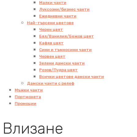
Малки чанти
Луксозни/бизнес чанти
Ежедневни чанти
Най-търсени цветове
Черен цвят
Бял/Ванилия/Бежов цвят
Кафяв цвят
Сини и тъмносини чанти
Червен цвят
Зелени дамски чанти
Розов/Пудра цвят
Всички цветове дамски чанти
Дамски чанти с релеф
Мъжки чанти
Портмонета
Промоции
Влизане