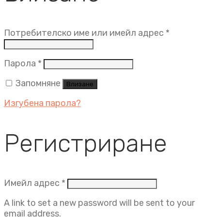
Задължит
Потребителско име или имейл адрес
*
Задължително
Парола
*
Запомняне
Влизане
Изгубена парола?
Регистриране
Задължително
Имейл адрес
*
A link to set a new password will be sent to your
email address.