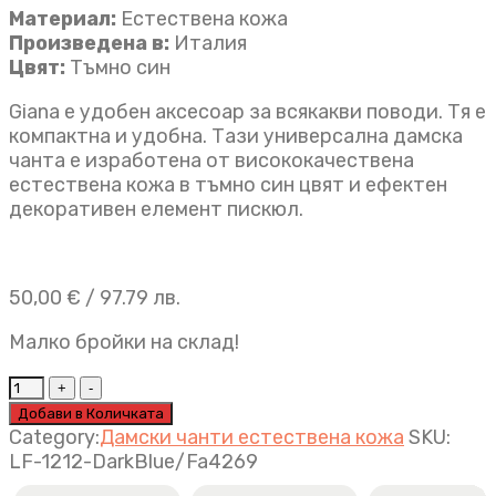
Материал:
Естествена кожа
Произведена в:
Италия
Цвят:
Тъмно син
Giana е удобен аксесоар за всякакви поводи. Тя е
компактна и удобна. Тази универсална дамска
чанта e изработена от висококачествена
естествена кожа в тъмно син цвят и ефектен
декоративен елемент пискюл.
50,00
€
/ 97.79 лв.
Малко бройки на склад!
Дамска
чанта
Добави в Количката
Giana
Category:
Дамски чанти естествена кожа
SKU:
тъмно
LF-1212-DarkBlue/Fa4269
синьо