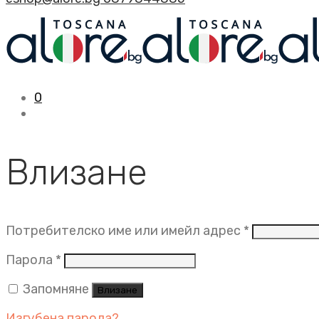
0
Влизане
Задължит
Потребителско име или имейл адрес
*
Задължително
Парола
*
Запомняне
Влизане
Изгубена парола?