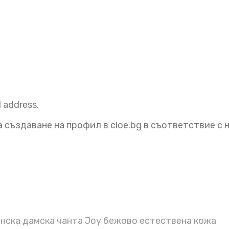
l address.
 създаване на профил в cloe.bg в съответствие с
ска дамска чанта Joy бежово естествена кожа