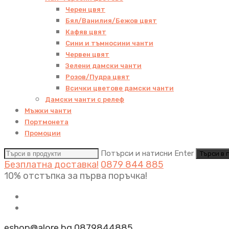
Черен цвят
Бял/Ванилия/Бежов цвят
Кафяв цвят
Сини и тъмносини чанти
Червен цвят
Зелени дамски чанти
Розов/Пудра цвят
Всички цветове дамски чанти
Дамски чанти с релеф
Мъжки чанти
Портмонета
Промоции
Потърси и натисни Enter
Безплатна доставка!
0879 844 885
10% отстъпка за първа поръчка!
eshop@alore.bg
0879844885