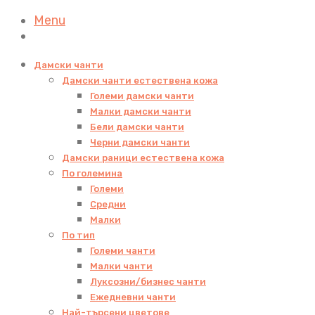
Menu
Дамски чанти
Дамски чанти естествена кожа
Големи дамски чанти
Малки дамски чанти
Бели дамски чанти
Черни дамски чанти
Дамски раници естествена кожа
По големина
Големи
Средни
Малки
По тип
Големи чанти
Малки чанти
Луксозни/бизнес чанти
Ежедневни чанти
Най-търсени цветове