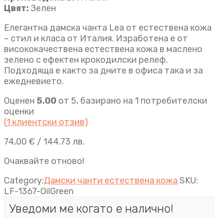
Цвят:
Зелен
Елегантна дамска чанта Lea от естествена кожа
– стил и класа от Италия. Изработена е от
висококачествена естествена кожа в маслено
зелено с ефектен крокодилски релеф.
Подходяща е както за дните в офиса така и за
ежедневието.
Оценен
5.00
от 5, базирано на
1
потребителски
оценки
(
1
клиентски отзив)
74,00
€
/ 144.73 лв.
Очаквайте отново!
Category:
Дамски чанти естествена кожа
SKU:
LF-1367-OilGreen
Уведоми ме когато е налично!