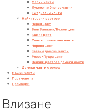
Малки чанти
Луксозни/бизнес чанти
Ежедневни чанти
Най-търсени цветове
Черен цвят
Бял/Ванилия/Бежов цвят
Кафяв цвят
Сини и тъмносини чанти
Червен цвят
Зелени дамски чанти
Розов/Пудра цвят
Всички цветове дамски чанти
Дамски чанти с релеф
Мъжки чанти
Портмонета
Промоции
Влизане