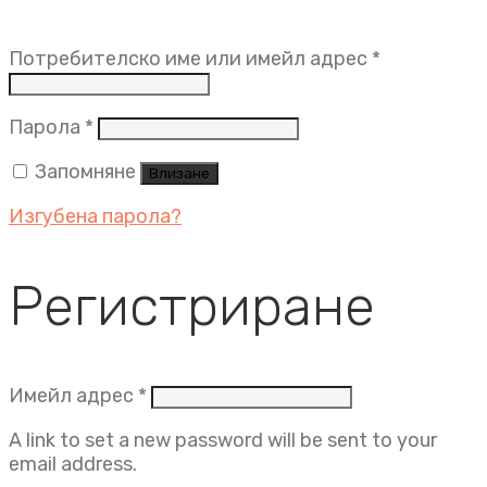
Задължит
Потребителско име или имейл адрес
*
Задължително
Парола
*
Запомняне
Влизане
Изгубена парола?
Регистриране
Задължително
Имейл адрес
*
A link to set a new password will be sent to your
email address.