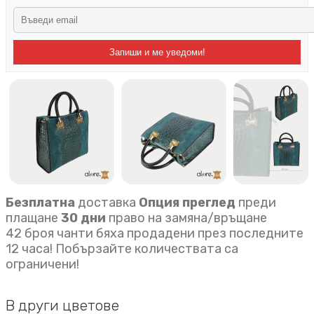
Запиши и ме уведоми!
Безплатна
доставка
Опция преглед
преди
плащане
30 дни
право на замяна/връщане
42 броя чанти бяха продадени през последните
12 часа! Побързайте количествата са
ограничени!
В други цветове