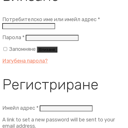
Задължит
Потребителско име или имейл адрес
*
Задължително
Парола
*
Запомняне
Влизане
Изгубена парола?
Регистриране
Задължително
Имейл адрес
*
A link to set a new password will be sent to your
email address.