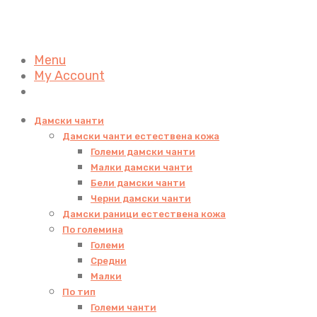
Menu
My Account
Дамски чанти
Дамски чанти естествена кожа
Големи дамски чанти
Малки дамски чанти
Бели дамски чанти
Черни дамски чанти
Дамски раници естествена кожа
По големина
Големи
Средни
Малки
По тип
Големи чанти