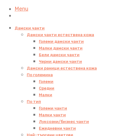
Menu
Дамски чанти
Дамски чанти естествена кожа
Големи дамски чанти
Малки дамски чанти
Бели дамски чанти
Черни дамски чанти
Дамски раници естествена кожа
По големина
Големи
Средни
Малки
По тип
Големи чанти
Малки чанти
Луксозни/бизнес чанти
Ежедневни чанти
Най-търсени цветове