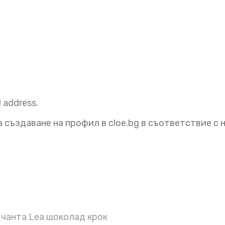
l address.
 създаване на профил в cloe.bg в съответствие с
чанта Lea шоколад крок