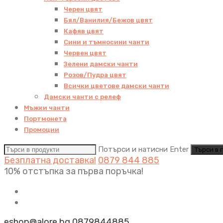
Черен цвят
Бял/Ванилия/Бежов цвят
Кафяв цвят
Сини и тъмносини чанти
Червен цвят
Зелени дамски чанти
Розов/Пудра цвят
Всички цветове дамски чанти
Дамски чанти с релеф
Мъжки чанти
Портмонета
Промоции
Потърси и натисни Enter
Безплатна доставка!
0879 844 885
10% отстъпка за първа поръчка!
eshop@alore.bg
0879844885