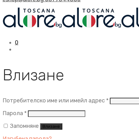
0
Влизане
Задължит
Потребителско име или имейл адрес
*
Задължително
Парола
*
Запомняне
Влизане
Изгубена парола?