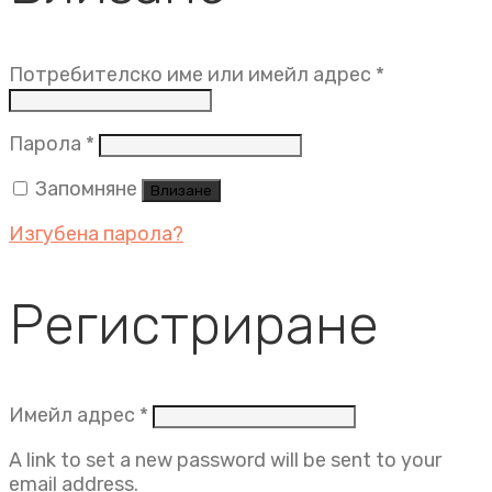
Задължит
Потребителско име или имейл адрес
*
Задължително
Парола
*
Запомняне
Влизане
Изгубена парола?
Регистриране
Задължително
Имейл адрес
*
A link to set a new password will be sent to your
email address.