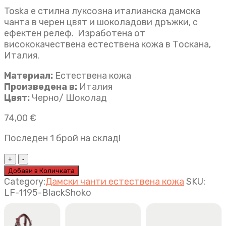
Toska е стилна луксозна италианска дамска
чанта в черен цвят и шоколадови дръжки, с
ефектен релеф. Изработена от
висококачествена естествена кожа в Тоскана,
Италия.
Материал:
Естествена кожа
Произведена в:
Италия
Цвят:
Черно/ Шоколад
74,00
€
Последен 1 брой на склад!
Луксозна
италианска
Добави в Количката
дамска
Category:
Дамски чанти естествена кожа
SKU:
чанта
LF-1195-BlackShoko
Toska
черно
шоколад