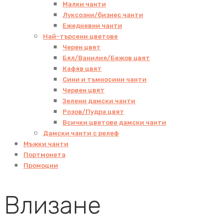
Малки чанти
Луксозни/бизнес чанти
Ежедневни чанти
Най-търсени цветове
Черен цвят
Бял/Ванилия/Бежов цвят
Кафяв цвят
Сини и тъмносини чанти
Червен цвят
Зелени дамски чанти
Розов/Пудра цвят
Всички цветове дамски чанти
Дамски чанти с релеф
Мъжки чанти
Портмонета
Промоции
Влизане