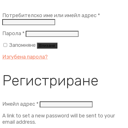
Задължит
Потребителско име или имейл адрес
*
Задължително
Парола
*
Запомняне
Влизане
Изгубена парола?
Регистриране
Задължително
Имейл адрес
*
A link to set a new password will be sent to your
email address.