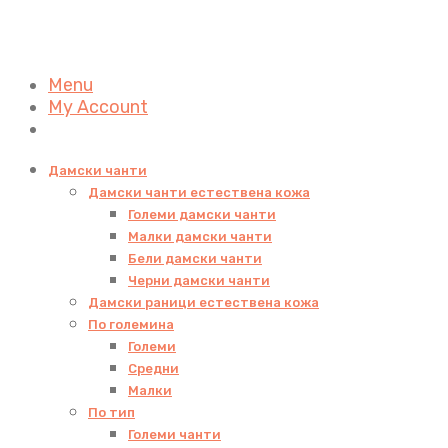
Menu
My Account
Дамски чанти
Дамски чанти естествена кожа
Големи дамски чанти
Малки дамски чанти
Бели дамски чанти
Черни дамски чанти
Дамски раници естествена кожа
По големина
Големи
Средни
Малки
По тип
Големи чанти