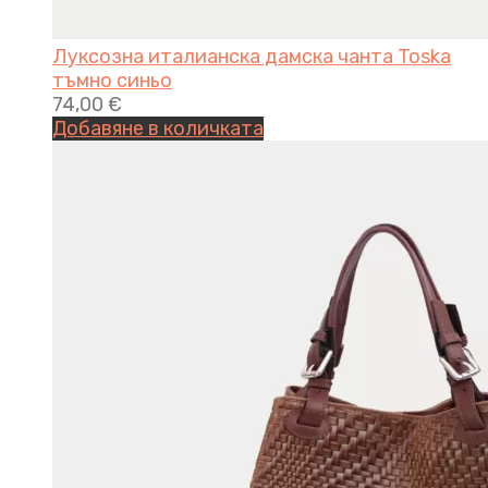
Луксозна италианска дамска чанта Toska
тъмно синьо
74,00
€
Добавяне в количката