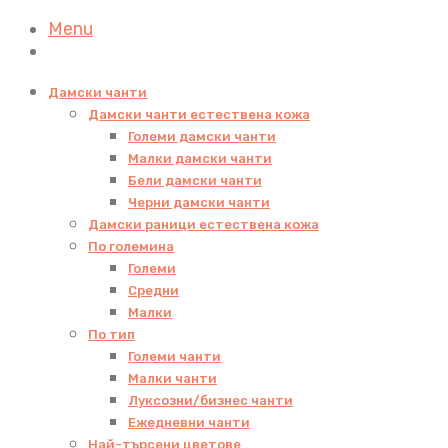
Menu
Дамски чанти
Дамски чанти естествена кожа
Големи дамски чанти
Малки дамски чанти
Бели дамски чанти
Черни дамски чанти
Дамски раници естествена кожа
По големина
Големи
Средни
Малки
По тип
Големи чанти
Малки чанти
Луксозни/бизнес чанти
Ежедневни чанти
Най-търсени цветове