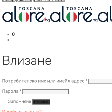
0
Влизане
Задължит
Потребителско име или имейл адрес
*
Задължително
Парола
*
Запомняне
Влизане
Изгубена парола?