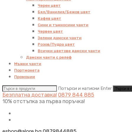
Черен цвят
Бял/Ванилия/Бежов цвят
Кафяв цвят
Сини и тъмносини чанти
Червен цвят
Зелени дамски чанти
Розов/Пудра цвят
Всички цветове дамски чанти
Дамски чанти с релеф
Мъжки чанти
Портмонета
Промоции
Потърси и натисни Enter
Безплатна доставка!
0879 844 885
10% отстъпка за първа поръчка!
eshop@alore.bg
0879844885