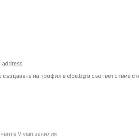
l address.
 създаване на профил в cloe.bg в съответствие с
чанта Vivian ванилия