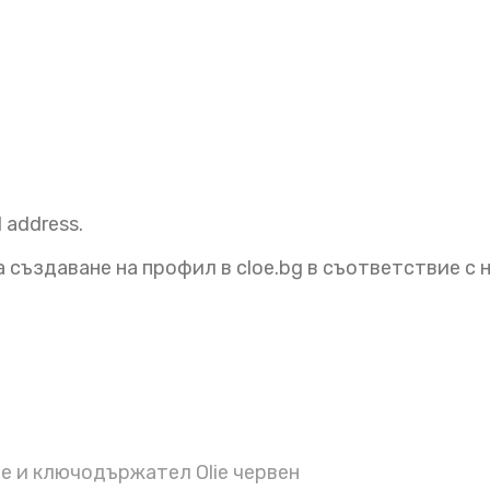
l address.
 създаване на профил в cloe.bg в съответствие с
 и ключодържател Olie червен