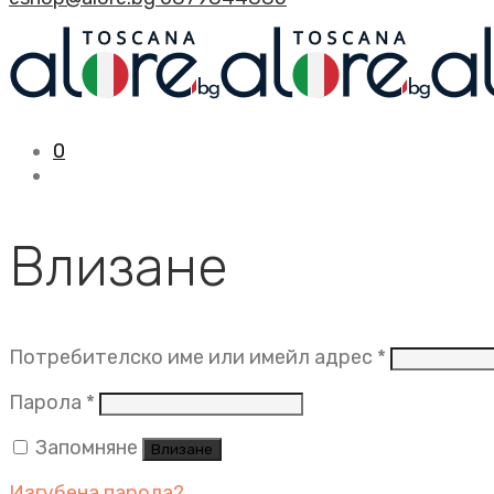
0
Влизане
Задължит
Потребителско име или имейл адрес
*
Задължително
Парола
*
Запомняне
Влизане
Изгубена парола?