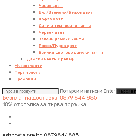
Черен цвят
Бял/Ванилия/Бежов цвят
Кафяв цвят
Сини и тъмносини чанти
Червен цвят
Зелени дамски чанти
Розов/Пудра цвят
Всички цветове дамски чанти
Дамски чанти с релеф
Мъжки чанти
Портмонета
Промоции
Потърси и натисни Enter
Безплатна доставка!
0879 844 885
10% отстъпка за първа поръчка!
eshop@alore.bg
0879844885