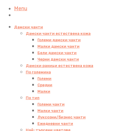
Menu
Дамски чанти
Дамски чанти естествена кожа
Големи дамски чанти
Малки дамски чанти
Бели дамски чанти
Черни дамски чанти
Дамски раници естествена кожа
По големина
Големи
Средни
Малки
По тип
Големи чанти
Малки чанти
Луксозни/бизнес чанти
Ежедневни чанти
Най-търсени цветове