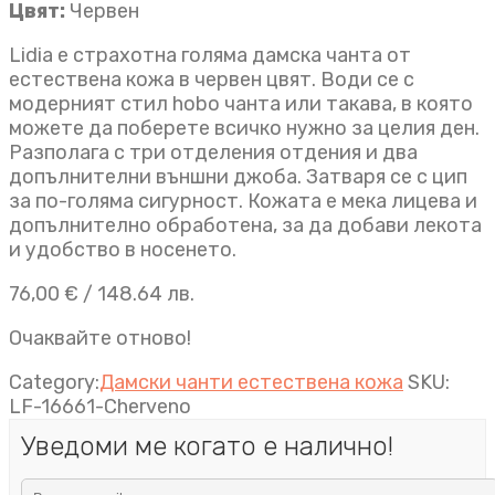
Цвят:
Червен
Lidia е страхотна голяма дамска чанта от
естествена кожа в червен цвят. Води се с
модерният стил hobo чанта или такава, в която
можете да поберете всичко нужно за целия ден.
Разполага с три отделения отдения и два
допълнителни външни джоба. Затваря се с цип
за по-голяма сигурност. Кожата е мека лицева и
допълнително обработена, за да добави лекота
и удобство в носенето.
76,00
€
/ 148.64 лв.
Очаквайте отново!
Category:
Дамски чанти естествена кожа
SKU:
LF-16661-Cherveno
Уведоми ме когато е налично!