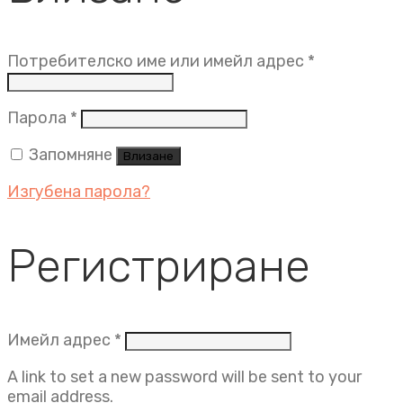
Задължит
Потребителско име или имейл адрес
*
Задължително
Парола
*
Запомняне
Влизане
Изгубена парола?
Регистриране
Задължително
Имейл адрес
*
A link to set a new password will be sent to your
email address.