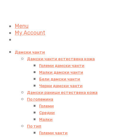
Menu
My Account
Дамски чанти
Дамски чанти естествена кожа
Големи дамски чанти
Малки дамски чанти
Бели дамски чанти
Черни дамски чанти
Дамски раници естествена кожа
По големина
Големи
Средни
Малки
По тип
Големи чанти