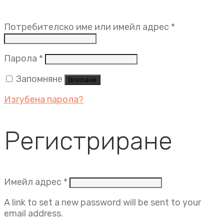
Задължит
Потребителско име или имейл адрес
*
Задължително
Парола
*
Запомняне
Влизане
Изгубена парола?
Регистриране
Задължително
Имейл адрес
*
A link to set a new password will be sent to your
email address.