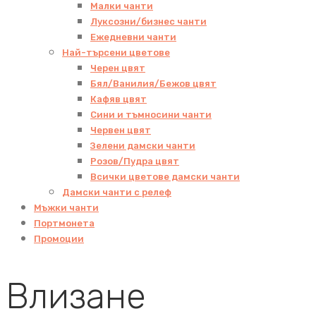
Малки чанти
Луксозни/бизнес чанти
Ежедневни чанти
Най-търсени цветове
Черен цвят
Бял/Ванилия/Бежов цвят
Кафяв цвят
Сини и тъмносини чанти
Червен цвят
Зелени дамски чанти
Розов/Пудра цвят
Всички цветове дамски чанти
Дамски чанти с релеф
Мъжки чанти
Портмонета
Промоции
Влизане