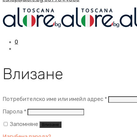
0
Влизане
Задължит
Потребителско име или имейл адрес
*
Задължително
Парола
*
Запомняне
Влизане
Изгубена парола?