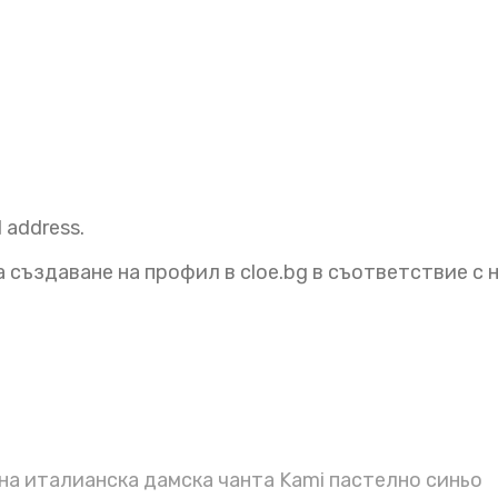
l address.
 създаване на профил в cloe.bg в съответствие с
а италианска дамска чанта Kami пастелно синьо