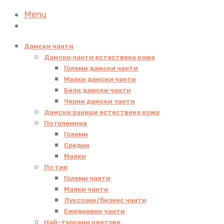
Menu
Дамски чанти
Дамски чанти естествена кожа
Големи дамски чанти
Малки дамски чанти
Бели дамски чанти
Черни дамски чанти
Дамски раници естествена кожа
По големина
Големи
Средни
Малки
По тип
Големи чанти
Малки чанти
Луксозни/бизнес чанти
Ежедневни чанти
Най-търсени цветове