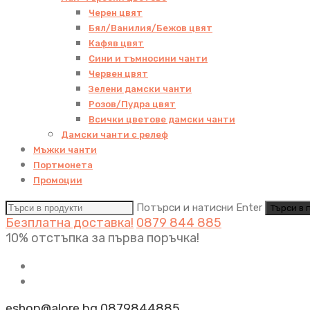
Черен цвят
Бял/Ванилия/Бежов цвят
Кафяв цвят
Сини и тъмносини чанти
Червен цвят
Зелени дамски чанти
Розов/Пудра цвят
Всички цветове дамски чанти
Дамски чанти с релеф
Мъжки чанти
Портмонета
Промоции
Потърси и натисни Enter
Безплатна доставка!
0879 844 885
10% отстъпка за първа поръчка!
eshop@alore.bg
0879844885