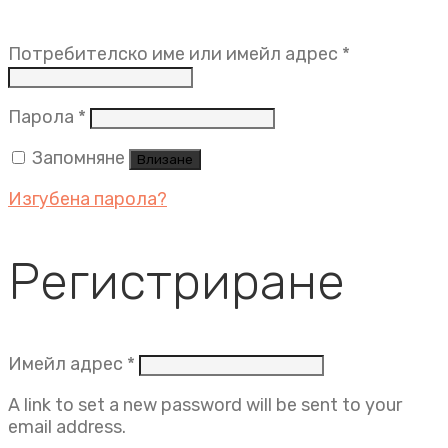
Задължит
Потребителско име или имейл адрес
*
Задължително
Парола
*
Запомняне
Влизане
Изгубена парола?
Регистриране
Задължително
Имейл адрес
*
A link to set a new password will be sent to your
email address.