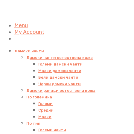
Menu
My Account
Дамски чанти
Дамски чанти естествена кожа
Големи дамски чанти
Малки дамски чанти
Бели дамски чанти
Черни дамски чанти
Дамски раници естествена кожа
По големина
Големи
Средни
Малки
По тип
Големи чанти