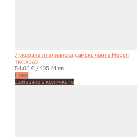
Луксозна италианска дамска чанта Megan
тюркоаз
54,00
€
/ 105.61 лв.
Ново
Добавяне в количката