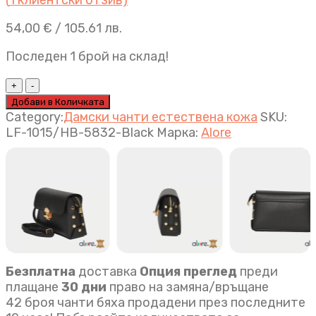
54,00
€
/ 105.61 лв.
Последен 1 брой на склад!
Луксозна
италианска
Добави в Количката
дамска
Category:
Дамски чанти естествена кожа
SKU:
чанта
LF-1015/HB-5832-Black
Марка:
Alore
Megan
черно
quantity
Безплатна
доставка
Опция преглед
преди
плащане
30 дни
право на замяна/връщане
42 броя чанти бяха продадени през последните