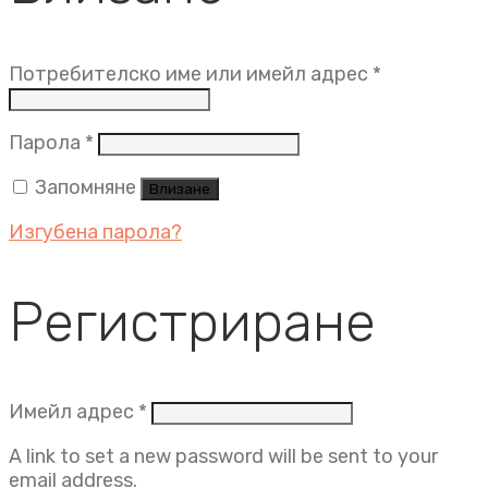
Задължит
Потребителско име или имейл адрес
*
Задължително
Парола
*
Запомняне
Влизане
Изгубена парола?
Регистриране
Задължително
Имейл адрес
*
A link to set a new password will be sent to your
email address.