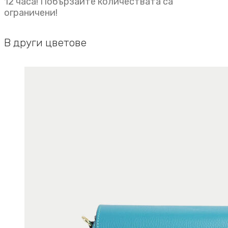
12 часа! Побързайте количествата са
ограничени!
В други цветове