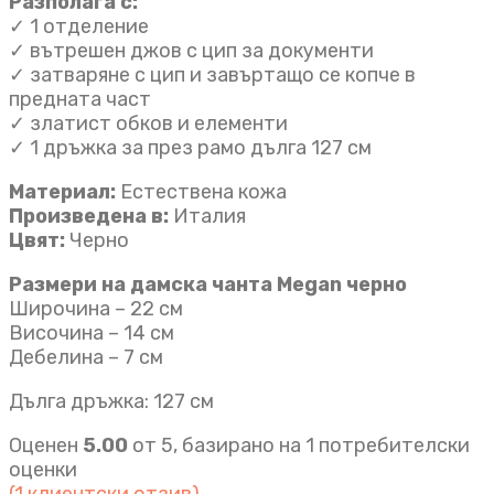
Разполага с:
✓ 1 отделение
✓ вътрешен джов с цип за документи
✓ затваряне с цип и завъртащо се копче в
предната част
✓ златист обков и елементи
✓ 1 дръжка за през рамо дълга 127 см
Материал:
Естествена кожа
Произведена в:
Италия
Цвят:
Черно
Размери на дамска чанта Megan черно
Широчина – 22 см
Височина – 14 см
Дебелина – 7 см
Дълга дръжка: 127 см
Оценен
5.00
от 5, базирано на
1
потребителски
оценки
(
1
клиентски отзив)