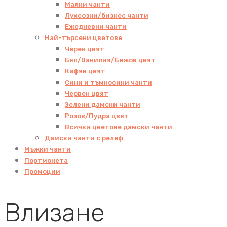
Малки чанти
Луксозни/бизнес чанти
Ежедневни чанти
Най-търсени цветове
Черен цвят
Бял/Ванилия/Бежов цвят
Кафяв цвят
Сини и тъмносини чанти
Червен цвят
Зелени дамски чанти
Розов/Пудра цвят
Всички цветове дамски чанти
Дамски чанти с релеф
Мъжки чанти
Портмонета
Промоции
Влизане