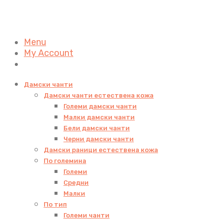
Menu
My Account
Дамски чанти
Дамски чанти естествена кожа
Големи дамски чанти
Малки дамски чанти
Бели дамски чанти
Черни дамски чанти
Дамски раници естествена кожа
По големина
Големи
Средни
Малки
По тип
Големи чанти