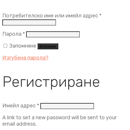
Задължит
Потребителско име или имейл адрес
*
Задължително
Парола
*
Запомняне
Влизане
Изгубена парола?
Регистриране
Задължително
Имейл адрес
*
A link to set a new password will be sent to your
email address.