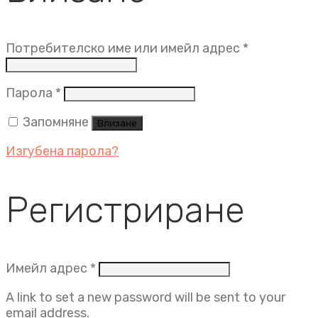
Задължит
Потребителско име или имейл адрес
*
Задължително
Парола
*
Запомняне
Влизане
Изгубена парола?
Регистриране
Задължително
Имейл адрес
*
A link to set a new password will be sent to your
email address.