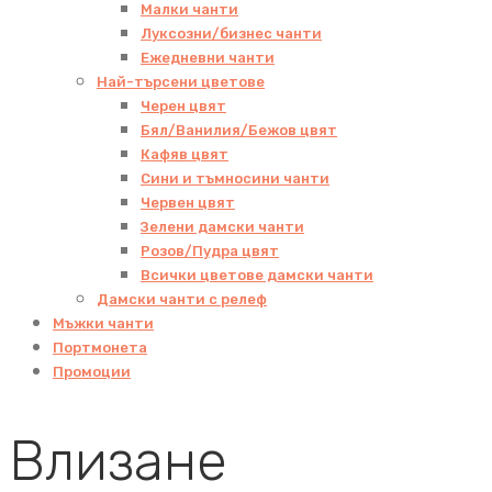
Малки чанти
Луксозни/бизнес чанти
Ежедневни чанти
Най-търсени цветове
Черен цвят
Бял/Ванилия/Бежов цвят
Кафяв цвят
Сини и тъмносини чанти
Червен цвят
Зелени дамски чанти
Розов/Пудра цвят
Всички цветове дамски чанти
Дамски чанти с релеф
Мъжки чанти
Портмонета
Промоции
Влизане