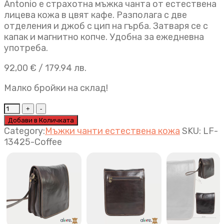
Antonio е страхотна мъжка чанта от естествена
лицева кожа в цвят кафе. Разполага с две
отделения и джоб с цип на гърба. Затваря се с
капак и магнитно копче. Удобна за ежедневна
употреба.
92,00
€
/ 179.94 лв.
Малко бройки на склад!
Мъжка
чанта
Добави в Количката
Antonio
Category:
Мъжки чанти естествена кожа
SKU:
LF-
кафе
13425-Coffee
quantity