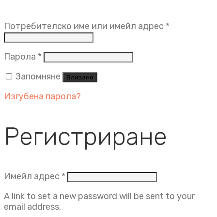
Задължит
Потребителско име или имейл адрес
*
Задължително
Парола
*
Запомняне
Влизане
Изгубена парола?
Регистриране
Задължително
Имейл адрес
*
A link to set a new password will be sent to your
email address.