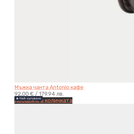
Мъжка чанта Antonio кафе
92,00
€
/ 179.94 лв.
🔥 Най-купувано
🔥 Най-купувано
Добавяне в количката