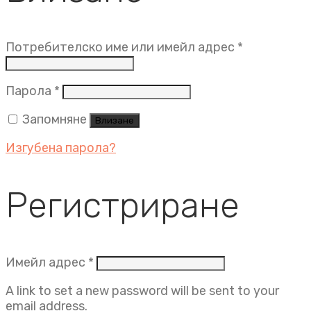
Задължит
Потребителско име или имейл адрес
*
Задължително
Парола
*
Запомняне
Влизане
Изгубена парола?
Регистриране
Задължително
Имейл адрес
*
A link to set a new password will be sent to your
email address.