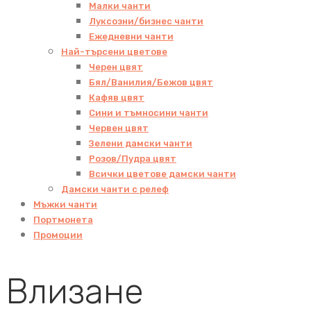
Малки чанти
Луксозни/бизнес чанти
Ежедневни чанти
Най-търсени цветове
Черен цвят
Бял/Ванилия/Бежов цвят
Кафяв цвят
Сини и тъмносини чанти
Червен цвят
Зелени дамски чанти
Розов/Пудра цвят
Всички цветове дамски чанти
Дамски чанти с релеф
Мъжки чанти
Портмонета
Промоции
Влизане