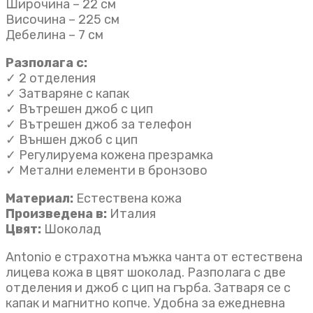
Широчина – 22 см
Височина – 225 см
Дебелина – 7 см
Разполага с:
✓ 2 отделения
✓ Затваряне с капак
✓ Вътрешен джоб с цип
✓ Вътрешен джоб за телефон
✓ Външен джоб с цип
✓ Регулируема кожена презрамка
✓ Метални елементи в бронзово
Материал:
Естествена кожа
Произведена в:
Италия
Цвят:
Шоколад
Antonio е страхотна мъжка чанта от естествена
лицева кожа в цвят шоколад. Разполага с две
отделения и джоб с цип на гърба. Затваря се с
капак и магнитно копче. Удобна за ежедневна