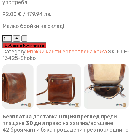
употреба.
92,00
€
/ 179.94 лв.
Малко бройки на склад!
Мъжка
чанта
Добави в Количката
Antonio
Category:
Мъжки чанти естествена кожа
SKU:
LF-
шоколад
13425-Shoko
quantity
Безплатна
доставка
Опция преглед
преди
плащане
30 дни
право на замяна/връщане
42 броя чанти бяха продадени през последните