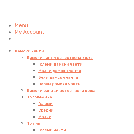
Menu
My Account
Дамски чанти
Дамски чанти естествена кожа
Големи дамски чанти
Малки дамски чанти
Бели дамски чанти
Черни дамски чанти
Дамски раници естествена кожа
По големина
Големи
Средни
Малки
По тип
Големи чанти