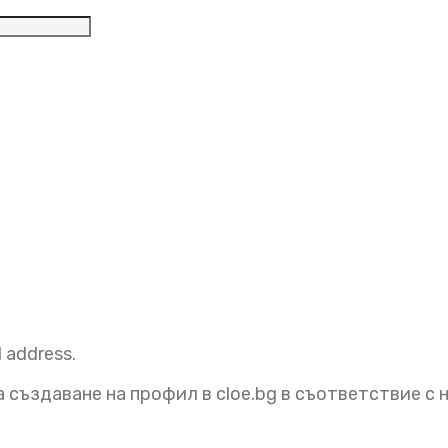
елно
l address.
 създаване на профил в cloe.bg в съответствие с