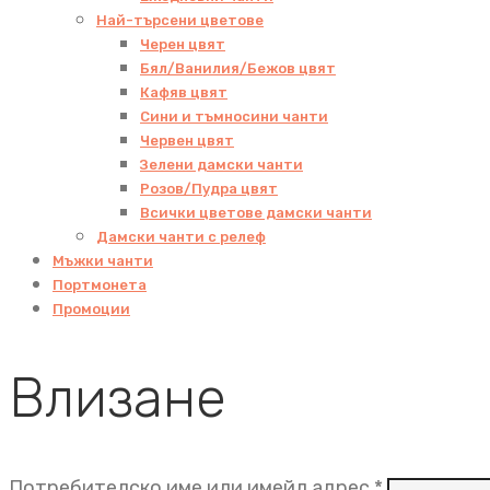
Най-търсени цветове
Черен цвят
Бял/Ванилия/Бежов цвят
Кафяв цвят
Сини и тъмносини чанти
Червен цвят
Зелени дамски чанти
Розов/Пудра цвят
Всички цветове дамски чанти
Дамски чанти с релеф
Мъжки чанти
Портмонета
Промоции
Влизане
Задължит
Потребителско име или имейл адрес
*