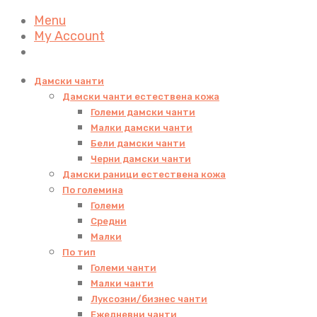
Menu
My Account
Дамски чанти
Дамски чанти естествена кожа
Големи дамски чанти
Малки дамски чанти
Бели дамски чанти
Черни дамски чанти
Дамски раници естествена кожа
По големина
Големи
Средни
Малки
По тип
Големи чанти
Малки чанти
Луксозни/бизнес чанти
Ежедневни чанти