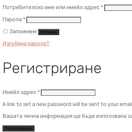
Задължит
Потребителско име или имейл адрес
*
Задължително
Парола
*
Запомняне
Влизане
Изгубена парола?
Регистриране
Задължително
Имейл адрес
*
A link to set a new password will be sent to your emai
Вашата лична информация ще бъде използвана за
Регистриране