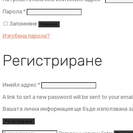
Задължително
Парола
*
Запомняне
Влизане
Изгубена парола?
Регистриране
Задължително
Имейл адрес
*
A link to set a new password will be sent to your emai
Вашата лична информация ще бъде използвана за
Регистриране