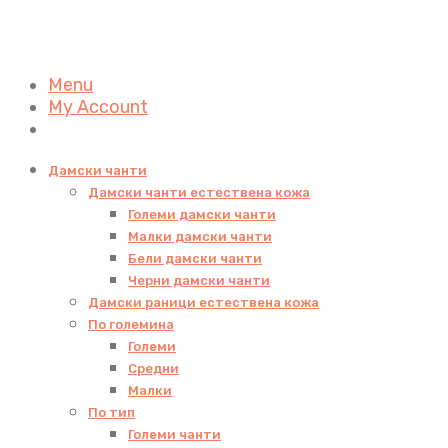
Menu
My Account
Дамски чанти
Дамски чанти естествена кожа
Големи дамски чанти
Малки дамски чанти
Бели дамски чанти
Черни дамски чанти
Дамски раници естествена кожа
По големина
Големи
Средни
Малки
По тип
Големи чанти