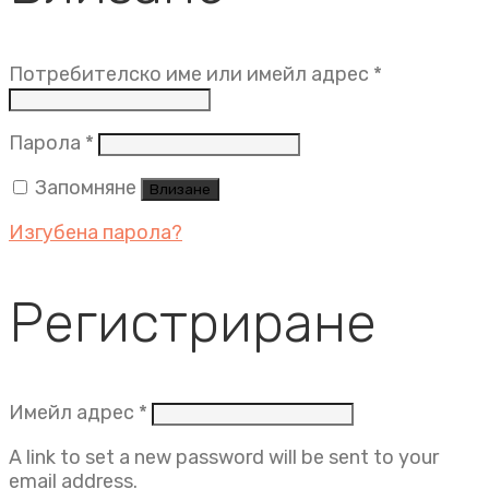
Задължит
Потребителско име или имейл адрес
*
Задължително
Парола
*
Запомняне
Влизане
Изгубена парола?
Регистриране
Задължително
Имейл адрес
*
A link to set a new password will be sent to your
email address.