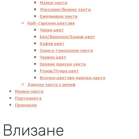
Малки чанти
Луксозни/бизнес чанти
Ежедневни чанти
Най-търсени цветове
Черен цвят
Бял/Ванилия/Бежов цвят
Кафяв цвят
Сини и тъмносини чанти
Червен цвят
Зелени дамски чанти
Розов/Пудра цвят
Всички цветове дамски чанти
Дамски чанти с релеф
Мъжки чанти
Портмонета
Промоции
Влизане