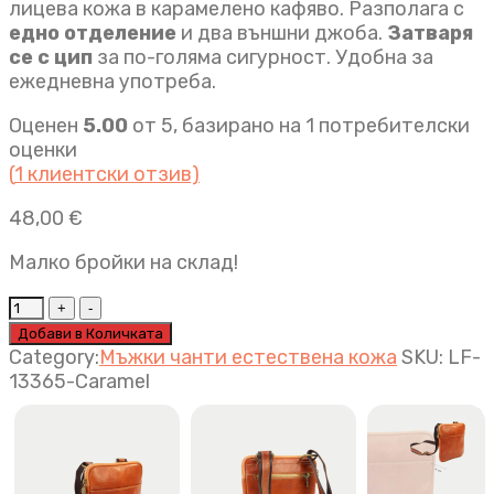
лицева кожа в карамелено кафяво. Разполага с
едно отделение
и два външни джоба.
Затваря
се с цип
за по-голяма сигурност. Удобна за
ежедневна употреба.
Оценен
5.00
от 5, базирано на
1
потребителски
оценки
(
1
клиентски отзив)
48,00
€
Малко бройки на склад!
Мъжка
чанта
Добави в Количката
Elio
Category:
Мъжки чанти естествена кожа
SKU:
LF-
карамел
13365-Caramel
quantity