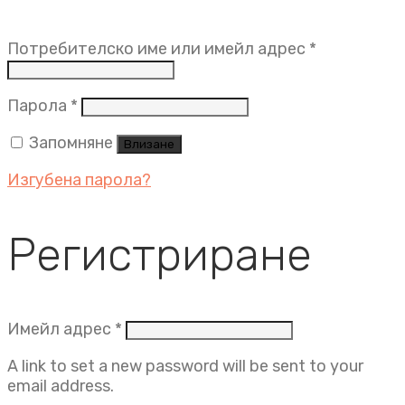
Задължит
Потребителско име или имейл адрес
*
Задължително
Парола
*
Запомняне
Влизане
Изгубена парола?
Регистриране
Задължително
Имейл адрес
*
A link to set a new password will be sent to your
email address.