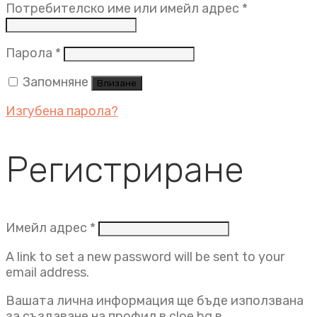
Задължит
Потребителско име или имейл адрес
*
Задължително
Парола
*
Запомняне
Влизане
Изгубена парола?
Регистриране
Задължително
Имейл адрес
*
A link to set a new password will be sent to your
email address.
Вашата лична информация ще бъде използвана
за създаване на профил в cloe.bg в