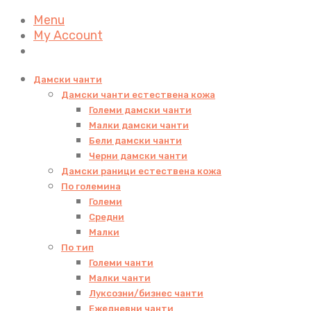
Menu
My Account
Дамски чанти
Дамски чанти естествена кожа
Големи дамски чанти
Малки дамски чанти
Бели дамски чанти
Черни дамски чанти
Дамски раници естествена кожа
По големина
Големи
Средни
Малки
По тип
Големи чанти
Малки чанти
Луксозни/бизнес чанти
Ежедневни чанти