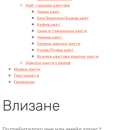
Най-търсени цветове
Черен цвят
Бял/Ванилия/Бежов цвят
Кафяв цвят
Сини и тъмносини чанти
Червен цвят
Зелени дамски чанти
Розов/Пудра цвят
Всички цветове дамски чанти
Дамски чанти с релеф
Мъжки чанти
Портмонета
Промоции
Влизане
Задължит
Потребителско име или имейл адрес
*