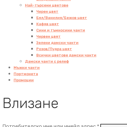
Най-търсени цветове
Черен цвят
Бял/Ванилия/Бежов цвят
Кафяв цвят
Сини и тъмносини чанти
Червен цвят
Зелени дамски чанти
Розов/Пудра цвят
Всички цветове дамски чанти
Дамски чанти с релеф
Мъжки чанти
Портмонета
Промоции
Влизане
Задължит
Потребителско име или имейл адрес
*