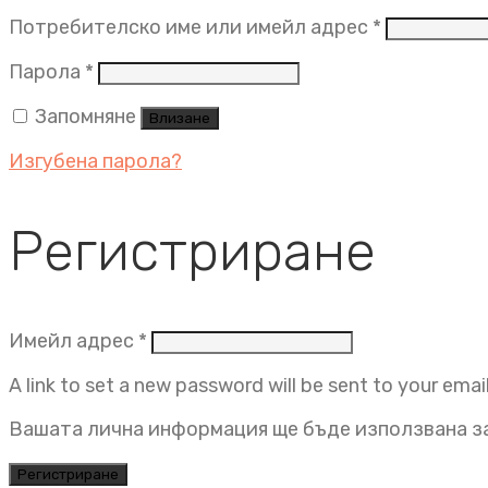
Задължит
Потребителско име или имейл адрес
*
Задължително
Парола
*
Запомняне
Влизане
Изгубена парола?
Регистриране
Задължително
Имейл адрес
*
A link to set a new password will be sent to your emai
Вашата лична информация ще бъде използвана за
Регистриране