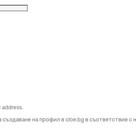
елно
l address.
 създаване на профил в cloe.bg в съответствие с