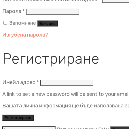
Задължително
Парола
*
Запомняне
Влизане
Изгубена парола?
Регистриране
Задължително
Имейл адрес
*
A link to set a new password will be sent to your emai
Вашата лична информация ще бъде използвана за
Регистриране