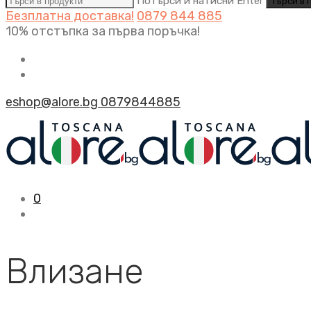
Потърси и натисни Enter
Безплатна доставка!
0879 844 885
10% отстъпка за първа поръчка!
eshop@alore.bg
0879844885
0
Влизане