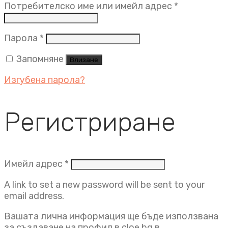
Задължит
Потребителско име или имейл адрес
*
Задължително
Парола
*
Запомняне
Влизане
Изгубена парола?
Регистриране
Задължително
Имейл адрес
*
A link to set a new password will be sent to your
email address.
Вашата лична информация ще бъде използвана
за създаване на профил в cloe.bg в