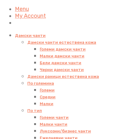
Menu
My Account
Дамски чанти
Дамски чанти естествена кожа
Големи дамски чанти
Малки дамски чанти
Бели дамски чанти
Черни дамски чанти
Дамски раници естествена кожа
По големина
Големи
Средни
Малки
По тип
Големи чанти
Малки чанти
Луксозни/бизнес чанти
Ежедневни чанти