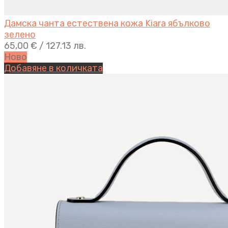
Дамска чанта естествена кожа Kiara ябълково
зелено
65,00
€
/ 127.13 лв.
Ново
Добавяне в количката