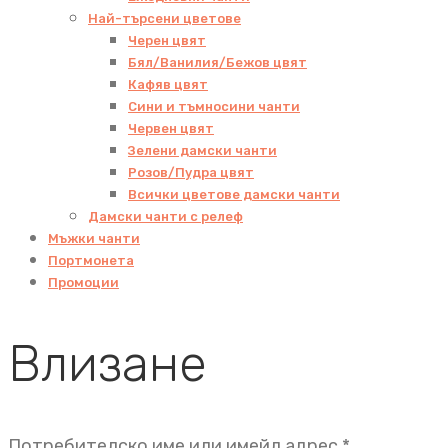
Най-търсени цветове
Черен цвят
Бял/Ванилия/Бежов цвят
Кафяв цвят
Сини и тъмносини чанти
Червен цвят
Зелени дамски чанти
Розов/Пудра цвят
Всички цветове дамски чанти
Дамски чанти с релеф
Мъжки чанти
Портмонета
Промоции
Влизане
Задължит
Потребителско име или имейл адрес
*