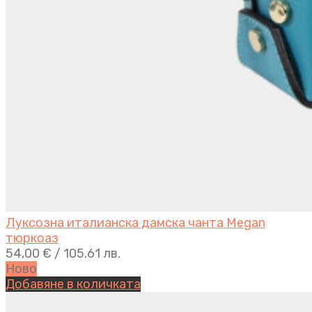
Луксозна италианска дамска чанта Megan
тюркоаз
54,00
€
/ 105.61 лв.
Ново
Добавяне в количката