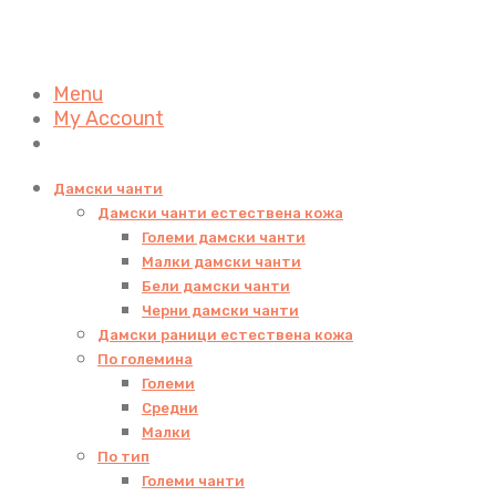
Menu
My Account
Дамски чанти
Дамски чанти естествена кожа
Големи дамски чанти
Малки дамски чанти
Бели дамски чанти
Черни дамски чанти
Дамски раници естествена кожа
По големина
Големи
Средни
Малки
По тип
Големи чанти