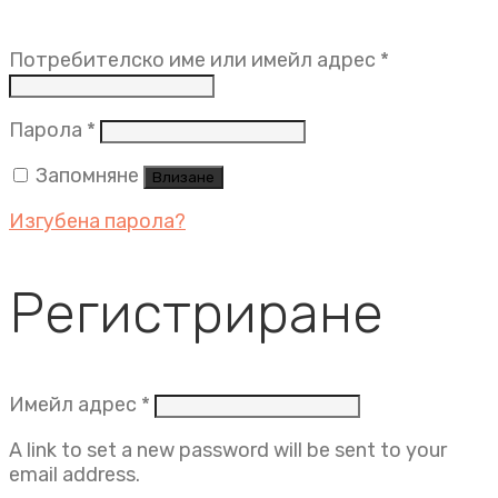
Задължит
Потребителско име или имейл адрес
*
Задължително
Парола
*
Запомняне
Влизане
Изгубена парола?
Регистриране
Задължително
Имейл адрес
*
A link to set a new password will be sent to your
email address.