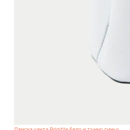
Дамска чанта Brigitte бяло и тъмно синьо