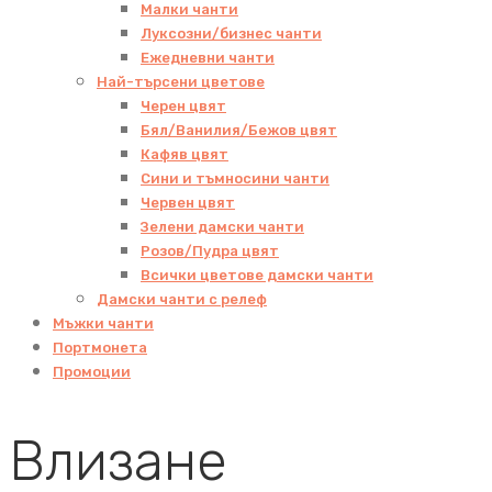
Малки чанти
Луксозни/бизнес чанти
Ежедневни чанти
Най-търсени цветове
Черен цвят
Бял/Ванилия/Бежов цвят
Кафяв цвят
Сини и тъмносини чанти
Червен цвят
Зелени дамски чанти
Розов/Пудра цвят
Всички цветове дамски чанти
Дамски чанти с релеф
Мъжки чанти
Портмонета
Промоции
Влизане