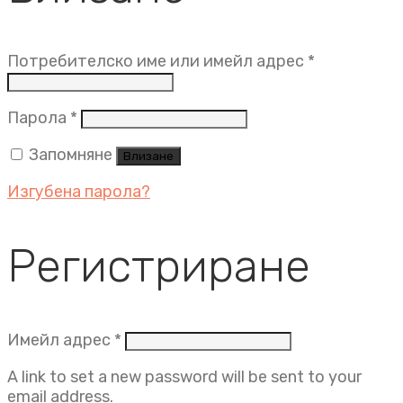
Задължит
Потребителско име или имейл адрес
*
Задължително
Парола
*
Запомняне
Влизане
Изгубена парола?
Регистриране
Задължително
Имейл адрес
*
A link to set a new password will be sent to your
email address.