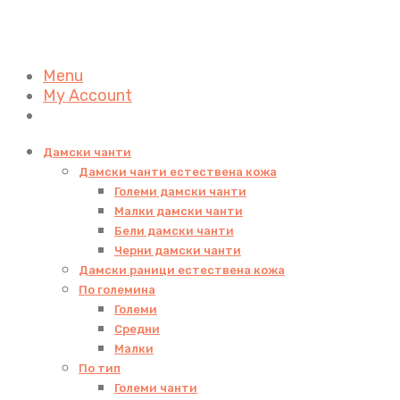
Menu
My Account
Дамски чанти
Дамски чанти естествена кожа
Големи дамски чанти
Малки дамски чанти
Бели дамски чанти
Черни дамски чанти
Дамски раници естествена кожа
По големина
Големи
Средни
Малки
По тип
Големи чанти