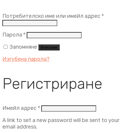
Задължит
Потребителско име или имейл адрес
*
Задължително
Парола
*
Запомняне
Влизане
Изгубена парола?
Регистриране
Задължително
Имейл адрес
*
A link to set a new password will be sent to your
email address.