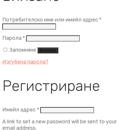
Задължит
Потребителско име или имейл адрес
*
Задължително
Парола
*
Запомняне
Влизане
Изгубена парола?
Регистриране
Задължително
Имейл адрес
*
A link to set a new password will be sent to your
email address.