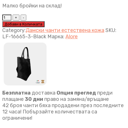
Малко бройки на склад!
Дамска
чанта
Добави в Количката
Fabiana
Category:
Дамски чанти естествена кожа
SKU:
Черно
LF-16665-3-Black
Марка:
Alore
quantity
Безплатна
доставка
Опция преглед
преди
плащане
30 дни
право на замяна/връщане
42 броя чанти бяха продадени през последните
12 часа! Побързайте количествата са
ограничени!