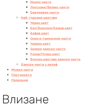
Малки чанти
Луксозни/бизнес чанти
Ежедневни чанти
Най-търсени цветове
Черен цвят
Бял/Ванилия/Бежов цвят
Кафяв цвят
Сини и тъмносини чанти
Червен цвят
Зелени дамски чанти
Розов/Пудра цвят
Всички цветове дамски чанти
Дамски чанти с релеф
Мъжки чанти
Портмонета
Промоции
Влизане