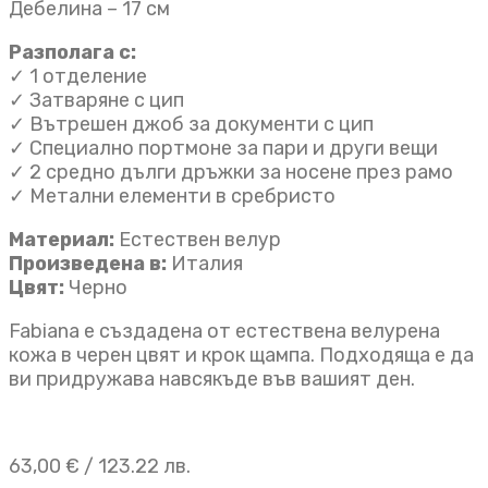
Дебелина – 17 см
Разполага с:
✓ 1 отделение
✓ Затваряне с цип
✓ Вътрешен джоб за документи с цип
✓ Специално портмоне за пари и други вещи
✓ 2 средно дълги дръжки за носене през рамо
✓ Метални елементи в сребристо
Материал:
Естествен велур
Произведена в:
Италия
Цвят:
Черно
Fabiana е създадена от естествена велурена
кожа в черен цвят и крок щампа. Подходяща е да
ви придружава навсякъде във вашият ден.
63,00
€
/ 123.22 лв.